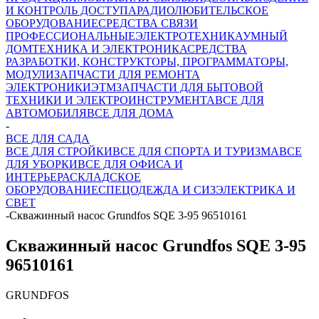
И КОНТРОЛЬ ДОСТУПА
РАДИОЛЮБИТЕЛЬСКОЕ
ОБОРУДОВАНИЕ
СРЕДСТВА СВЯЗИ
ПРОФЕССИОНАЛЬНЫЕ
ЭЛЕКТРОТЕХНИКА
УМНЫЙ
ДОМ
ТЕХНИКА И ЭЛЕКТРОНИКА
СРЕДСТВА
РАЗРАБОТКИ, КОНСТРУКТОРЫ, ПРОГРАММАТОРЫ,
МОДУЛИ
ЗАПЧАСТИ ДЛЯ РЕМОНТА
ЭЛЕКТРОНИКИ
ЭТМ
ЗАПЧАСТИ ДЛЯ БЫТОВОЙ
ТЕХНИКИ И ЭЛЕКТРОИНСТРУМЕНТА
ВСЕ ДЛЯ
АВТОМОБИЛЯ
ВСЕ ДЛЯ ДОМА
-
ВСЕ ДЛЯ САДА
ВСЕ ДЛЯ СТРОЙКИ
ВСЕ ДЛЯ СПОРТА И ТУРИЗМА
ВСЕ
ДЛЯ УБОРКИ
ВСЕ ДЛЯ ОФИСА И
ИНТЕРЬЕРА
СКЛАДСКОЕ
ОБОРУДОВАНИЕ
СПЕЦОДЕЖДА И СИЗ
ЭЛЕКТРИКА И
СВЕТ
-
Скважинный насос Grundfos SQЕ 3-95 96510161
Скважинный насос Grundfos SQЕ 3-95
96510161
GRUNDFOS