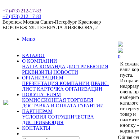
+
+7 (473) 212-17-83
+7 (473) 212-17-83
Воронеж
Москва
Санкт-Петербург
Краснодар
ВОРОНЕЖ
УЛ. ГЕНЕРАЛА ЛИЗЮКОВА, 2
Меню
КАТАЛОГ
0
О КОМПАНИИ
К сожал
НАША КОМАНДА
ДИСТРИБЬЮЦИЯ
ваша ко
РЕКВИЗИТЫ
НОВОСТИ
пуста.
ОРГАНИЗАЦИЯМ
Исправи
ПРЕЗЕНТАЦИЯ КОМПАНИИ
ПРАЙС-
недораз
ЛИСТ
КАРТОЧКА ОРГАНИЗАЦИИ
очень пр
ПОКУПАТЕЛЯМ
выберит
КОМИССИОННАЯ ТОРГОВЛЯ
каталоге
ДОСТАВКА И ОПЛАТА
ГАРАНТИИ
интерес
ПАРТНЕРАМ
товар и
УСЛОВИЯ СОТРУДНИЧЕСТВА
нажмите
ДИСТРИБЬЮЦИЯ
кнопку 
КОНТАКТЫ
корзину»
Общая су