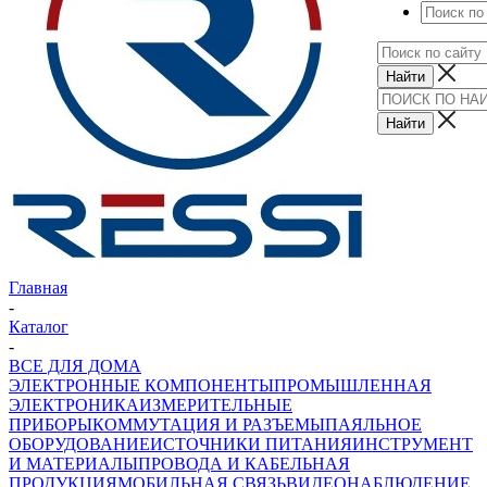
Главная
-
Каталог
-
ВСЕ ДЛЯ ДОМА
ЭЛЕКТРОННЫЕ КОМПОНЕНТЫ
ПРОМЫШЛЕННАЯ
ЭЛЕКТРОНИКА
ИЗМЕРИТЕЛЬНЫЕ
ПРИБОРЫ
КОММУТАЦИЯ И РАЗЪЕМЫ
ПАЯЛЬНОЕ
ОБОРУДОВАНИЕ
ИСТОЧНИКИ ПИТАНИЯ
ИНСТРУМЕНТ
И МАТЕРИАЛЫ
ПРОВОДА И КАБЕЛЬНАЯ
ПРОДУКЦИЯ
МОБИЛЬНАЯ СВЯЗЬ
ВИДЕОНАБЛЮДЕНИЕ