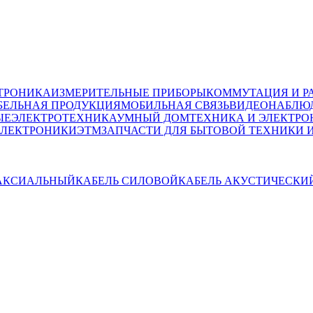
ТРОНИКА
ИЗМЕРИТЕЛЬНЫЕ ПРИБОРЫ
КОММУТАЦИЯ И Р
БЕЛЬНАЯ ПРОДУКЦИЯ
МОБИЛЬНАЯ СВЯЗЬ
ВИДЕОНАБЛЮД
ЫЕ
ЭЛЕКТРОТЕХНИКА
УМНЫЙ ДОМ
ТЕХНИКА И ЭЛЕКТРО
ЭЛЕКТРОНИКИ
ЭТМ
ЗАПЧАСТИ ДЛЯ БЫТОВОЙ ТЕХНИКИ 
ОАКСИАЛЬНЫЙ
КАБЕЛЬ СИЛОВОЙ
КАБЕЛЬ АКУСТИЧЕСКИ