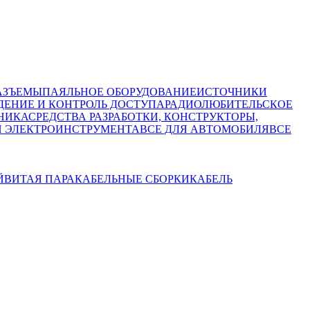
АЗЪЕМЫ
ПАЯЛЬНОЕ ОБОРУДОВАНИЕ
ИСТОЧНИКИ
ЕНИЕ И КОНТРОЛЬ ДОСТУПА
РАДИОЛЮБИТЕЛЬСКОЕ
НИКА
СРЕДСТВА РАЗРАБОТКИ, КОНСТРУКТОРЫ,
И ЭЛЕКТРОИНСТРУМЕНТА
ВСЕ ДЛЯ АВТОМОБИЛЯ
ВСЕ
Й
ВИТАЯ ПАРА
КАБЕЛЬНЫЕ СБОРКИ
КАБЕЛЬ