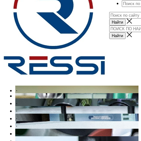
.
.
.
.
.
.
.