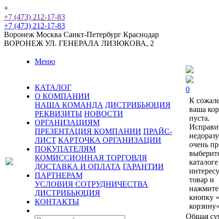
+
+7 (473) 212-17-83
+7 (473) 212-17-83
Воронеж
Москва
Санкт-Петербург
Краснодар
ВОРОНЕЖ
УЛ. ГЕНЕРАЛА ЛИЗЮКОВА, 2
Меню
КАТАЛОГ
0
О КОМПАНИИ
К сожал
НАША КОМАНДА
ДИСТРИБЬЮЦИЯ
ваша ко
РЕКВИЗИТЫ
НОВОСТИ
пуста.
ОРГАНИЗАЦИЯМ
Исправи
ПРЕЗЕНТАЦИЯ КОМПАНИИ
ПРАЙС-
недораз
ЛИСТ
КАРТОЧКА ОРГАНИЗАЦИИ
очень пр
ПОКУПАТЕЛЯМ
выберит
КОМИССИОННАЯ ТОРГОВЛЯ
каталоге
ДОСТАВКА И ОПЛАТА
ГАРАНТИИ
интерес
ПАРТНЕРАМ
товар и
УСЛОВИЯ СОТРУДНИЧЕСТВА
нажмите
ДИСТРИБЬЮЦИЯ
кнопку 
КОНТАКТЫ
корзину»
Общая су