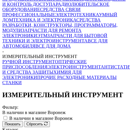
И КОНТРОЛЬ ДОСТУПА
РАДИОЛЮБИТЕЛЬСКОЕ
ОБОРУДОВАНИЕ
СРЕДСТВА СВЯЗИ
ПРОФЕССИОНАЛЬНЫЕ
ЭЛЕКТРОТЕХНИКА
УМНЫЙ
ДОМ
ТЕХНИКА И ЭЛЕКТРОНИКА
СРЕДСТВА
РАЗРАБОТКИ, КОНСТРУКТОРЫ, ПРОГРАММАТОРЫ,
МОДУЛИ
ЗАПЧАСТИ ДЛЯ РЕМОНТА
ЭЛЕКТРОНИКИ
ЭТМ
ЗАПЧАСТИ ДЛЯ БЫТОВОЙ
ТЕХНИКИ И ЭЛЕКТРОИНСТРУМЕНТА
ВСЕ ДЛЯ
АВТОМОБИЛЯ
ВСЕ ДЛЯ ДОМА
-
ИЗМЕРИТЕЛЬНЫЙ ИНСТРУМЕНТ
РУЧНОЙ ИНСТРУМЕНТ
ОПТИЧЕСКИЕ
ПРИСПОСОБЛЕНИЯ
ЭЛЕКТРОИНСТРУМЕНТ
АНТИСТАТИ
И СРЕДСТВА ЗАЩИТЫ
ХИМИЯ ДЛЯ
ЭЛЕКТРОНИКИ
ПРОЧИЕ РАСХОДНЫЕ МАТЕРИАЛЫ
СТАНКИ
ИЗМЕРИТЕЛЬНЫЙ ИНСТРУМЕНТ
Фильтр:
В наличии в магазине Воронеж
В наличии в магазине Воронеж
Показать
Сбросить
Каталог