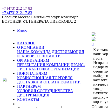
+
+7 (473) 212-17-83
+7 (473) 212-17-83
Воронеж
Москва
Санкт-Петербург
Краснодар
ВОРОНЕЖ
УЛ. ГЕНЕРАЛА ЛИЗЮКОВА, 2
Меню
КАТАЛОГ
0
О КОМПАНИИ
К сожал
НАША КОМАНДА
ДИСТРИБЬЮЦИЯ
ваша ко
РЕКВИЗИТЫ
НОВОСТИ
пуста.
ОРГАНИЗАЦИЯМ
Исправи
ПРЕЗЕНТАЦИЯ КОМПАНИИ
ПРАЙС-
недораз
ЛИСТ
КАРТОЧКА ОРГАНИЗАЦИИ
очень пр
ПОКУПАТЕЛЯМ
выберит
КОМИССИОННАЯ ТОРГОВЛЯ
каталоге
ДОСТАВКА И ОПЛАТА
ГАРАНТИИ
интерес
ПАРТНЕРАМ
товар и
УСЛОВИЯ СОТРУДНИЧЕСТВА
нажмите
ДИСТРИБЬЮЦИЯ
кнопку 
КОНТАКТЫ
корзину»
Общая су