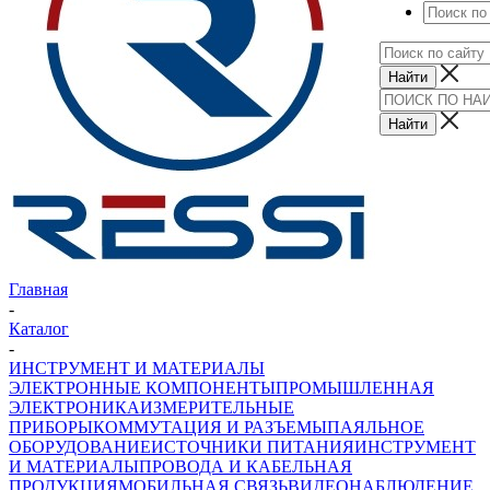
Главная
-
Каталог
-
ИНСТРУМЕНТ И МАТЕРИАЛЫ
ЭЛЕКТРОННЫЕ КОМПОНЕНТЫ
ПРОМЫШЛЕННАЯ
ЭЛЕКТРОНИКА
ИЗМЕРИТЕЛЬНЫЕ
ПРИБОРЫ
КОММУТАЦИЯ И РАЗЪЕМЫ
ПАЯЛЬНОЕ
ОБОРУДОВАНИЕ
ИСТОЧНИКИ ПИТАНИЯ
ИНСТРУМЕНТ
И МАТЕРИАЛЫ
ПРОВОДА И КАБЕЛЬНАЯ
ПРОДУКЦИЯ
МОБИЛЬНАЯ СВЯЗЬ
ВИДЕОНАБЛЮДЕНИЕ