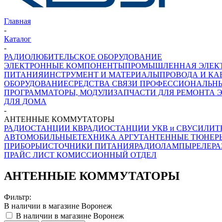
Главная
-
Каталог
-
РАДИОЛЮБИТЕЛЬСКОЕ ОБОРУДОВАНИЕ
ЭЛЕКТРОННЫЕ КОМПОНЕНТЫ
ПРОМЫШЛЕННАЯ ЭЛЕК
ПИТАНИЯ
ИНСТРУМЕНТ И МАТЕРИАЛЫ
ПРОВОДА И КА
ОБОРУДОВАНИЕ
СРЕДСТВА СВЯЗИ ПРОФЕССИОНАЛЬН
ПРОГРАММАТОРЫ, МОДУЛИ
ЗАПЧАСТИ ДЛЯ РЕМОНТА 
ДЛЯ ДОМА
-
АНТЕННЫЕ КОММУТАТОРЫ
РАДИОСТАНЦИИ КВ
РАДИОСТАНЦИИ УКВ и СВ
УСИЛИТ
АВТОМОБИЛЬНЫЕ
ТЕХНИКА АРГУТ
АНТЕННЫЕ ТЮНЕР
ПРИБОРЫ
ИСТОЧНИКИ ПИТАНИЯ
РАДИОЛАМПЫ
РЕЛЕ
Р
ПРАЙС ЛИСТ
КОМИССИОННЫЙ ОТДЕЛ
АНТЕННЫЕ КОММУТАТОРЫ
Фильтр:
В наличии в магазине Воронеж
В наличии в магазине Воронеж