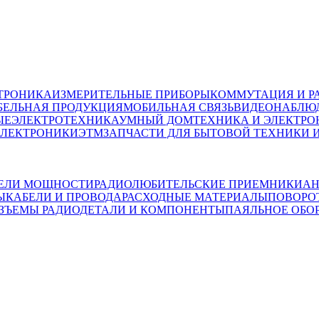
ТРОНИКА
ИЗМЕРИТЕЛЬНЫЕ ПРИБОРЫ
КОММУТАЦИЯ И Р
БЕЛЬНАЯ ПРОДУКЦИЯ
МОБИЛЬНАЯ СВЯЗЬ
ВИДЕОНАБЛЮД
ЫЕ
ЭЛЕКТРОТЕХНИКА
УМНЫЙ ДОМ
ТЕХНИКА И ЭЛЕКТРО
ЭЛЕКТРОНИКИ
ЭТМ
ЗАПЧАСТИ ДЛЯ БЫТОВОЙ ТЕХНИКИ 
ЕЛИ МОЩНОСТИ
РАДИОЛЮБИТЕЛЬСКИЕ ПРИЕМНИКИ
АН
Ы
КАБЕЛИ И ПРОВОДА
РАСХОДНЫЕ МАТЕРИАЛЫ
ПОВОРО
АЗЪЕМЫ
РАДИОДЕТАЛИ И КОМПОНЕНТЫ
ПАЯЛЬНОЕ ОБО