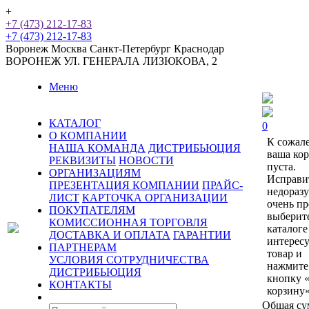
+
+7 (473) 212-17-83
+7 (473) 212-17-83
Воронеж
Москва
Санкт-Петербург
Краснодар
ВОРОНЕЖ
УЛ. ГЕНЕРАЛА ЛИЗЮКОВА, 2
Меню
КАТАЛОГ
0
О КОМПАНИИ
К сожал
НАША КОМАНДА
ДИСТРИБЬЮЦИЯ
ваша ко
РЕКВИЗИТЫ
НОВОСТИ
пуста.
ОРГАНИЗАЦИЯМ
Исправи
ПРЕЗЕНТАЦИЯ КОМПАНИИ
ПРАЙС-
недораз
ЛИСТ
КАРТОЧКА ОРГАНИЗАЦИИ
очень пр
ПОКУПАТЕЛЯМ
выберит
КОМИССИОННАЯ ТОРГОВЛЯ
каталоге
ДОСТАВКА И ОПЛАТА
ГАРАНТИИ
интерес
ПАРТНЕРАМ
товар и
УСЛОВИЯ СОТРУДНИЧЕСТВА
нажмите
ДИСТРИБЬЮЦИЯ
кнопку 
КОНТАКТЫ
корзину»
Общая су