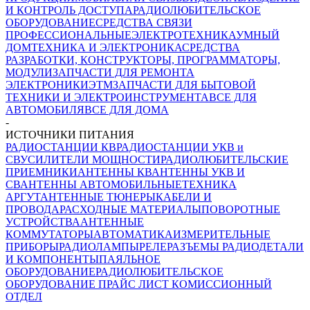
И КОНТРОЛЬ ДОСТУПА
РАДИОЛЮБИТЕЛЬСКОЕ
ОБОРУДОВАНИЕ
СРЕДСТВА СВЯЗИ
ПРОФЕССИОНАЛЬНЫЕ
ЭЛЕКТРОТЕХНИКА
УМНЫЙ
ДОМ
ТЕХНИКА И ЭЛЕКТРОНИКА
СРЕДСТВА
РАЗРАБОТКИ, КОНСТРУКТОРЫ, ПРОГРАММАТОРЫ,
МОДУЛИ
ЗАПЧАСТИ ДЛЯ РЕМОНТА
ЭЛЕКТРОНИКИ
ЭТМ
ЗАПЧАСТИ ДЛЯ БЫТОВОЙ
ТЕХНИКИ И ЭЛЕКТРОИНСТРУМЕНТА
ВСЕ ДЛЯ
АВТОМОБИЛЯ
ВСЕ ДЛЯ ДОМА
-
ИСТОЧНИКИ ПИТАНИЯ
РАДИОСТАНЦИИ КВ
РАДИОСТАНЦИИ УКВ и
СВ
УСИЛИТЕЛИ МОЩНОСТИ
РАДИОЛЮБИТЕЛЬСКИЕ
ПРИЕМНИКИ
АНТЕННЫ КВ
АНТЕННЫ УКВ И
СВ
АНТЕННЫ АВТОМОБИЛЬНЫЕ
ТЕХНИКА
АРГУТ
АНТЕННЫЕ ТЮНЕРЫ
КАБЕЛИ И
ПРОВОДА
РАСХОДНЫЕ МАТЕРИАЛЫ
ПОВОРОТНЫЕ
УСТРОЙСТВА
АНТЕННЫЕ
КОММУТАТОРЫ
АВТОМАТИКА
ИЗМЕРИТЕЛЬНЫЕ
ПРИБОРЫ
РАДИОЛАМПЫ
РЕЛЕ
РАЗЪЕМЫ
РАДИОДЕТАЛИ
И КОМПОНЕНТЫ
ПАЯЛЬНОЕ
ОБОРУДОВАНИЕ
РАДИОЛЮБИТЕЛЬСКОЕ
ОБОРУДОВАНИЕ ПРАЙС ЛИСТ
КОМИССИОННЫЙ
ОТДЕЛ