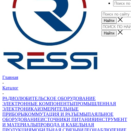
Главная
-
Каталог
-
РАДИОЛЮБИТЕЛЬСКОЕ ОБОРУДОВАНИЕ
ЭЛЕКТРОННЫЕ КОМПОНЕНТЫ
ПРОМЫШЛЕННАЯ
ЭЛЕКТРОНИКА
ИЗМЕРИТЕЛЬНЫЕ
ПРИБОРЫ
КОММУТАЦИЯ И РАЗЪЕМЫ
ПАЯЛЬНОЕ
ОБОРУДОВАНИЕ
ИСТОЧНИКИ ПИТАНИЯ
ИНСТРУМЕНТ
И МАТЕРИАЛЫ
ПРОВОДА И КАБЕЛЬНАЯ
ПРОДУКЦИЯ
МОБИЛЬНАЯ СВЯЗЬ
ВИДЕОНАБЛЮДЕНИЕ