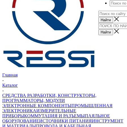
Главная
-
Каталог
-
СРЕДСТВА РАЗРАБОТКИ, КОНСТРУКТОРЫ,
ПРОГРАММАТОРЫ, МОДУЛИ
ЭЛЕКТРОННЫЕ КОМПОНЕНТЫ
ПРОМЫШЛЕННАЯ
ЭЛЕКТРОНИКА
ИЗМЕРИТЕЛЬНЫЕ
ПРИБОРЫ
КОММУТАЦИЯ И РАЗЪЕМЫ
ПАЯЛЬНОЕ
ОБОРУДОВАНИЕ
ИСТОЧНИКИ ПИТАНИЯ
ИНСТРУМЕНТ
И МАТЕРИАЛЫ
ПРОВОДА И КАБЕЛЬНАЯ