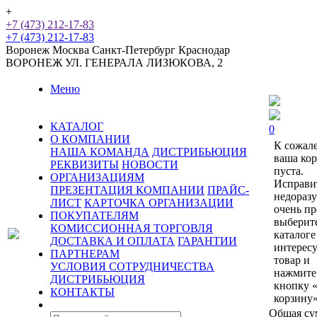
+
+7 (473) 212-17-83
+7 (473) 212-17-83
Воронеж
Москва
Санкт-Петербург
Краснодар
ВОРОНЕЖ
УЛ. ГЕНЕРАЛА ЛИЗЮКОВА, 2
Меню
КАТАЛОГ
0
О КОМПАНИИ
К сожал
НАША КОМАНДА
ДИСТРИБЬЮЦИЯ
ваша ко
РЕКВИЗИТЫ
НОВОСТИ
пуста.
ОРГАНИЗАЦИЯМ
Исправи
ПРЕЗЕНТАЦИЯ КОМПАНИИ
ПРАЙС-
недораз
ЛИСТ
КАРТОЧКА ОРГАНИЗАЦИИ
очень пр
ПОКУПАТЕЛЯМ
выберит
КОМИССИОННАЯ ТОРГОВЛЯ
каталоге
ДОСТАВКА И ОПЛАТА
ГАРАНТИИ
интерес
ПАРТНЕРАМ
товар и
УСЛОВИЯ СОТРУДНИЧЕСТВА
нажмите
ДИСТРИБЬЮЦИЯ
кнопку 
КОНТАКТЫ
корзину»
Общая су