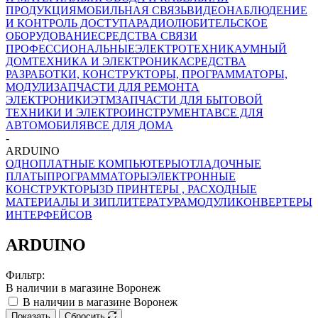
ПРОДУКЦИЯ
МОБИЛЬНАЯ СВЯЗЬ
ВИДЕОНАБЛЮДЕНИЕ
И КОНТРОЛЬ ДОСТУПА
РАДИОЛЮБИТЕЛЬСКОЕ
ОБОРУДОВАНИЕ
СРЕДСТВА СВЯЗИ
ПРОФЕССИОНАЛЬНЫЕ
ЭЛЕКТРОТЕХНИКА
УМНЫЙ
ДОМ
ТЕХНИКА И ЭЛЕКТРОНИКА
СРЕДСТВА
РАЗРАБОТКИ, КОНСТРУКТОРЫ, ПРОГРАММАТОРЫ,
МОДУЛИ
ЗАПЧАСТИ ДЛЯ РЕМОНТА
ЭЛЕКТРОНИКИ
ЭТМ
ЗАПЧАСТИ ДЛЯ БЫТОВОЙ
ТЕХНИКИ И ЭЛЕКТРОИНСТРУМЕНТА
ВСЕ ДЛЯ
АВТОМОБИЛЯ
ВСЕ ДЛЯ ДОМА
-
ARDUINO
ОДНОПЛАТНЫЕ КОМПЬЮТЕРЫ
ОТЛАДОЧНЫЕ
ПЛАТЫ
ПРОГРАММАТОРЫ
ЭЛЕКТРОННЫЕ
КОНСТРУКТОРЫ
3D ПРИНТЕРЫ , РАСХОДНЫЕ
МАТЕРИАЛЫ И ЗИП
ЛИТЕРАТУРА
МОДУЛИ
КОНВЕРТЕРЫ
ИНТЕРФЕЙСОВ
ARDUINO
Фильтр:
В наличии в магазине Воронеж
В наличии в магазине Воронеж
Показать
Сбросить