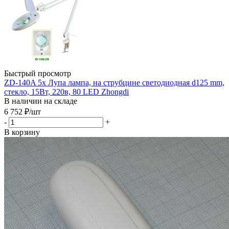
Быстрый просмотр
ZD-140A 5x Лупа лампа, на струбцине светодиодная d125 mm,
стекло, 15Вт, 220в, 80 LED Zhongdi
В наличии на складе
6 752
₽
/шт
-
+
В корзину