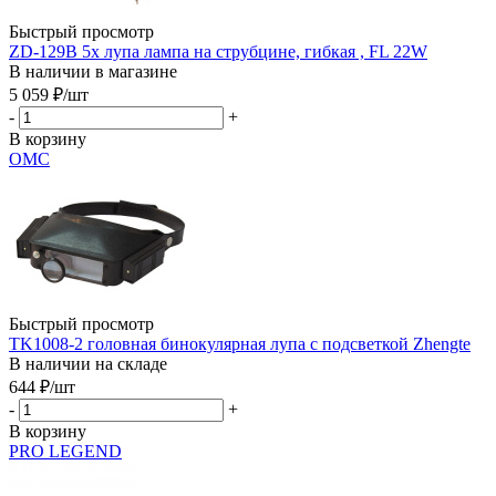
Быстрый просмотр
ZD-129B 5x лупа лампа на струбцине, гибкая , FL 22W
В наличии в магазине
5 059
₽
/шт
-
+
В корзину
ОМС
Быстрый просмотр
TK1008-2 головная бинокулярная лупа c подсветкой Zhengte
В наличии на складе
644
₽
/шт
-
+
В корзину
PRO LEGEND