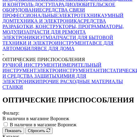
И КОНТРОЛЬ ДОСТУПА
РАДИОЛЮБИТЕЛЬСКОЕ
ОБОРУДОВАНИЕ
СРЕДСТВА СВЯЗИ
ПРОФЕССИОНАЛЬНЫЕ
ЭЛЕКТРОТЕХНИКА
УМНЫЙ
ДОМ
ТЕХНИКА И ЭЛЕКТРОНИКА
СРЕДСТВА
РАЗРАБОТКИ, КОНСТРУКТОРЫ, ПРОГРАММАТОРЫ,
МОДУЛИ
ЗАПЧАСТИ ДЛЯ РЕМОНТА
ЭЛЕКТРОНИКИ
ЭТМ
ЗАПЧАСТИ ДЛЯ БЫТОВОЙ
ТЕХНИКИ И ЭЛЕКТРОИНСТРУМЕНТА
ВСЕ ДЛЯ
АВТОМОБИЛЯ
ВСЕ ДЛЯ ДОМА
-
ОПТИЧЕСКИЕ ПРИСПОСОБЛЕНИЯ
РУЧНОЙ ИНСТРУМЕНТ
ИЗМЕРИТЕЛЬНЫЙ
ИНСТРУМЕНТ
ЭЛЕКТРОИНСТРУМЕНТ
АНТИСТАТИЧЕСК
И СРЕДСТВА ЗАЩИТЫ
ХИМИЯ ДЛЯ
ЭЛЕКТРОНИКИ
ПРОЧИЕ РАСХОДНЫЕ МАТЕРИАЛЫ
СТАНКИ
ОПТИЧЕСКИЕ ПРИСПОСОБЛЕНИЯ
Фильтр:
В наличии в магазине Воронеж
В наличии в магазине Воронеж
Показать
Сбросить
Каталог