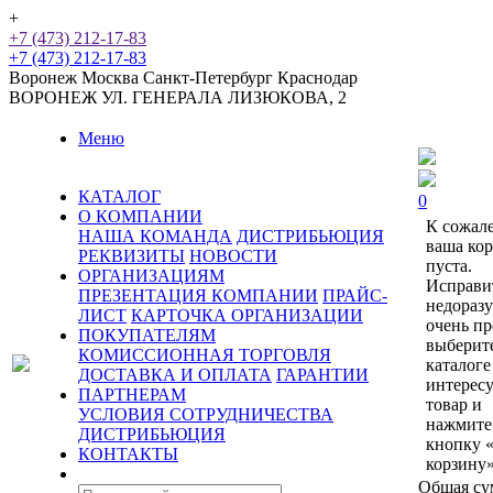
+
+7 (473) 212-17-83
+7 (473) 212-17-83
Воронеж
Москва
Санкт-Петербург
Краснодар
ВОРОНЕЖ
УЛ. ГЕНЕРАЛА ЛИЗЮКОВА, 2
Меню
КАТАЛОГ
0
О КОМПАНИИ
К сожал
НАША КОМАНДА
ДИСТРИБЬЮЦИЯ
ваша ко
РЕКВИЗИТЫ
НОВОСТИ
пуста.
ОРГАНИЗАЦИЯМ
Исправи
ПРЕЗЕНТАЦИЯ КОМПАНИИ
ПРАЙС-
недораз
ЛИСТ
КАРТОЧКА ОРГАНИЗАЦИИ
очень пр
ПОКУПАТЕЛЯМ
выберит
КОМИССИОННАЯ ТОРГОВЛЯ
каталоге
ДОСТАВКА И ОПЛАТА
ГАРАНТИИ
интерес
ПАРТНЕРАМ
товар и
УСЛОВИЯ СОТРУДНИЧЕСТВА
нажмите
ДИСТРИБЬЮЦИЯ
кнопку 
КОНТАКТЫ
корзину»
Общая су