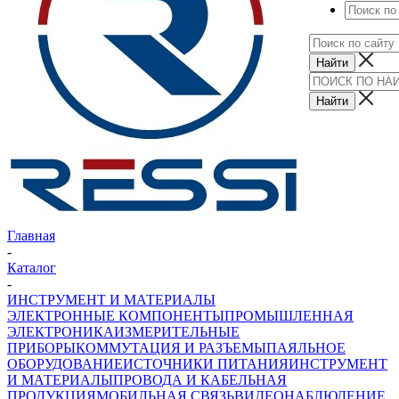
Главная
-
Каталог
-
ИНСТРУМЕНТ И МАТЕРИАЛЫ
ЭЛЕКТРОННЫЕ КОМПОНЕНТЫ
ПРОМЫШЛЕННАЯ
ЭЛЕКТРОНИКА
ИЗМЕРИТЕЛЬНЫЕ
ПРИБОРЫ
КОММУТАЦИЯ И РАЗЪЕМЫ
ПАЯЛЬНОЕ
ОБОРУДОВАНИЕ
ИСТОЧНИКИ ПИТАНИЯ
ИНСТРУМЕНТ
И МАТЕРИАЛЫ
ПРОВОДА И КАБЕЛЬНАЯ
ПРОДУКЦИЯ
МОБИЛЬНАЯ СВЯЗЬ
ВИДЕОНАБЛЮДЕНИЕ