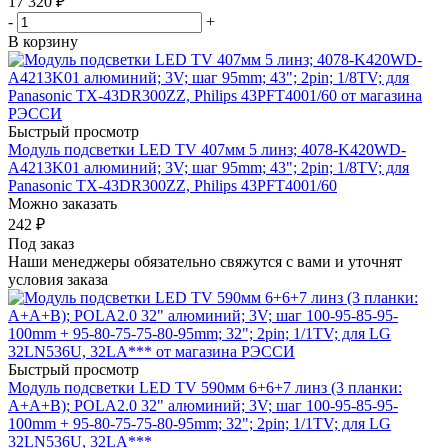
17 320
₽
-
+
В корзину
Быстрый просмотр
Модуль подсветки LED TV 407мм 5 линз; 4078-K420WD-
A4213K01 алюминий; 3V; шаг 95mm; 43"; 2pin; 1/8TV; для
Panasonic TX-43DR300ZZ, Philips 43PFT4001/60
Можно заказать
242
₽
Под заказ
Наши менеджеры обязательно свяжутся с вами и уточнят
условия заказа
Быстрый просмотр
Модуль подсветки LED TV 590мм 6+6+7 линз (3 планки:
A+A+B); POLA2.0 32" алюминий; 3V; шаг 100-95-85-95-
100mm + 95-80-75-75-80-95mm; 32"; 2pin; 1/1TV; для LG
32LN536U, 32LA***