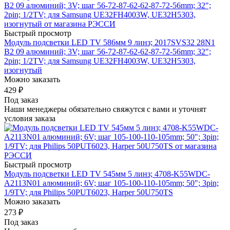
Быстрый просмотр
Модуль подсветки LED TV 586мм 9 линз; 2017SVS32 28N1
B2 09 алюминий; 3V; шаг 56-72-87-62-62-87-72-56mm; 32";
2pin; 1/2TV; для Samsung UE32FH4003W, UE32H5303,
изогнутый
Можно заказать
429
₽
Под заказ
Наши менеджеры обязательно свяжутся с вами и уточнят
условия заказа
Быстрый просмотр
Модуль подсветки LED TV 545мм 5 линз; 4708-K55WDC-
A2113N01 алюминий; 6V; шаг 105-100-110-105mm; 50"; 3pin;
1/9TV; для Philips 50PUT6023, Harper 50U750TS
Можно заказать
273
₽
Под заказ