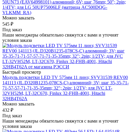
50UN73 (EAV64998101) алюминий; 6V; шаг 76mm; 50"; 2pin;
1/4TV; для LG 50UP75006LF (матрица AC500DQG-
VLKMM_RA)
Можно заказать
545
₽
Под заказ
Наши менеджеры обязательно свяжутся с вами и уточнят
условия заказа
Быстрый просмотр
Модуль подсветки LED TV 575мм 11 линз; SVV31539 REV00
141113 (JL.D320B1235-078CS-C) алюминий; 3V; шаг 35-35-71-
71-57-57-71-71-35-35mm; 32"; 2pin; 1/2TV; для JVC LT-
32VH52M, LT-32C670, Finlux 32-FHB-4001, Hitachi
32HB4T62A
Можно заказать
432
₽
Под заказ
Наши менеджеры обязательно свяжутся с вами и уточнят
условия заказа