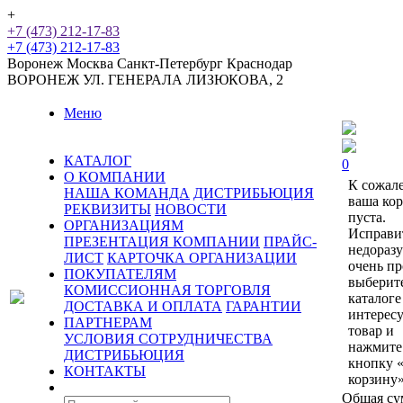
+
+7 (473) 212-17-83
+7 (473) 212-17-83
Воронеж
Москва
Санкт-Петербург
Краснодар
ВОРОНЕЖ
УЛ. ГЕНЕРАЛА ЛИЗЮКОВА, 2
Меню
КАТАЛОГ
0
О КОМПАНИИ
К сожал
НАША КОМАНДА
ДИСТРИБЬЮЦИЯ
ваша ко
РЕКВИЗИТЫ
НОВОСТИ
пуста.
ОРГАНИЗАЦИЯМ
Исправи
ПРЕЗЕНТАЦИЯ КОМПАНИИ
ПРАЙС-
недораз
ЛИСТ
КАРТОЧКА ОРГАНИЗАЦИИ
очень пр
ПОКУПАТЕЛЯМ
выберит
КОМИССИОННАЯ ТОРГОВЛЯ
каталоге
ДОСТАВКА И ОПЛАТА
ГАРАНТИИ
интерес
ПАРТНЕРАМ
товар и
УСЛОВИЯ СОТРУДНИЧЕСТВА
нажмите
ДИСТРИБЬЮЦИЯ
кнопку 
КОНТАКТЫ
корзину»
Общая су