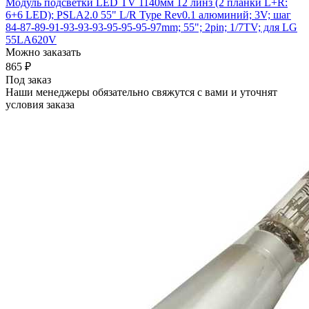
Модуль подсветки LED TV 1140мм 12 линз (2 планки L+R:
6+6 LED); PSLA2.0 55" L/R Type Rev0.1 алюминий; 3V; шаг
84-87-89-91-93-93-93-95-95-95-97mm; 55"; 2pin; 1/7TV; для LG
55LA620V
Можно заказать
865
₽
Под заказ
Наши менеджеры обязательно свяжутся с вами и уточнят
условия заказа