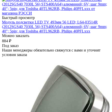
Быстрый просмотр
Модуль подсветки LED TV 493мм 56 LED; L64-03514R
(2012SGS40 7030L 56) STS400A64) алюминий; 6V; шаг 9mm;
40"; 5pin; для Toshiba 40TL962RB, Philips 40PFLххх
Можно заказать
884
₽
Под заказ
Наши менеджеры обязательно свяжутся с вами и уточнят
условия заказа