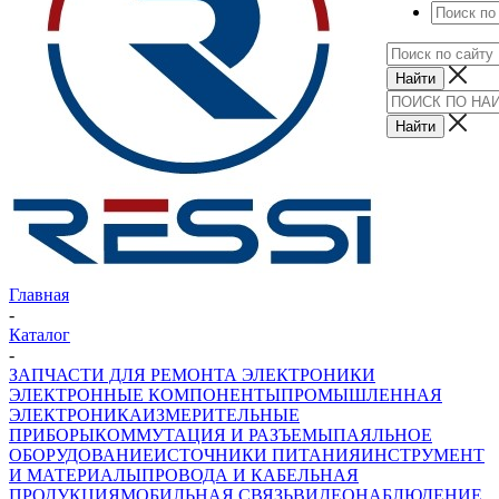
Главная
-
Каталог
-
ЗАПЧАСТИ ДЛЯ РЕМОНТА ЭЛЕКТРОНИКИ
ЭЛЕКТРОННЫЕ КОМПОНЕНТЫ
ПРОМЫШЛЕННАЯ
ЭЛЕКТРОНИКА
ИЗМЕРИТЕЛЬНЫЕ
ПРИБОРЫ
КОММУТАЦИЯ И РАЗЪЕМЫ
ПАЯЛЬНОЕ
ОБОРУДОВАНИЕ
ИСТОЧНИКИ ПИТАНИЯ
ИНСТРУМЕНТ
И МАТЕРИАЛЫ
ПРОВОДА И КАБЕЛЬНАЯ
ПРОДУКЦИЯ
МОБИЛЬНАЯ СВЯЗЬ
ВИДЕОНАБЛЮДЕНИЕ