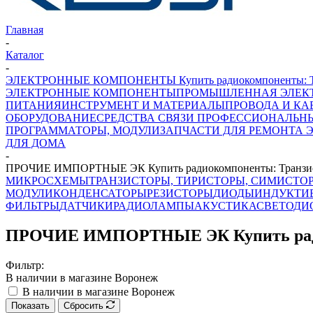
Главная
-
Каталог
-
ЭЛЕКТРОННЫЕ КОМПОНЕНТЫ Купить радиокомпоненты: Транз
ЭЛЕКТРОННЫЕ КОМПОНЕНТЫ
ПРОМЫШЛЕННАЯ ЭЛЕК
ПИТАНИЯ
ИНСТРУМЕНТ И МАТЕРИАЛЫ
ПРОВОДА И КА
ОБОРУДОВАНИЕ
СРЕДСТВА СВЯЗИ ПРОФЕССИОНАЛЬН
ПРОГРАММАТОРЫ, МОДУЛИ
ЗАПЧАСТИ ДЛЯ РЕМОНТА 
ДЛЯ ДОМА
-
ПРОЧИЕ ИМПОРТНЫЕ ЭК Купить радиокомпоненты: Транзистор
МИКРОСХЕМЫ
ТРАНЗИСТОРЫ, ТИРИСТОРЫ, СИМИСТО
МОДУЛИ
КОНДЕНСАТОРЫ
РЕЗИСТОРЫ
ДИОДЫ
ИНДУКТИ
ФИЛЬТРЫ
ДАТЧИКИ
РАДИОЛАМПЫ
АКУСТИКА
СВЕТОДИ
ПРОЧИЕ ИМПОРТНЫЕ ЭК Купить радиок
Фильтр:
В наличии в магазине Воронеж
В наличии в магазине Воронеж
Показать
Сбросить