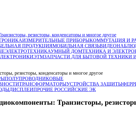
исторы, резисторы, конденсаторы и многое другое
ТРОНИКА
ИЗМЕРИТЕЛЬНЫЕ ПРИБОРЫ
КОММУТАЦИЯ И Р
БЕЛЬНАЯ ПРОДУКЦИЯ
МОБИЛЬНАЯ СВЯЗЬ
ВИДЕОНАБЛЮД
ЫЕ
ЭЛЕКТРОТЕХНИКА
УМНЫЙ ДОМ
ТЕХНИКА И ЭЛЕКТРО
ЭЛЕКТРОНИКИ
ЭТМ
ЗАПЧАСТИ ДЛЯ БЫТОВОЙ ТЕХНИКИ 
ы, резисторы, конденсаторы и многое другое
РЫ
ПОЛУПРОВОДНИКОВЫЕ
ВНОСТИ
ТРАНСФОРМАТОРЫ
УСТРОЙСТВА ЗАЩИТЫ
ФЕРР
ОДЫ
ДИСПЛЕИ
ПРОЧИЕ РОССИЙСКИЕ ЭК
омпоненты: Транзисторы, резисторы, 