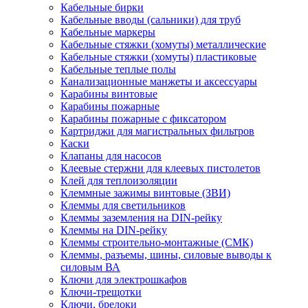
Кабельные бирки
Кабельные вводы (сальники) для труб
Кабельные маркеры
Кабельные стяжки (хомуты) металлические
Кабельные стяжки (хомуты) пластиковые
Кабельные теплые полы
Канализационные манжеты и аксессуары
Карабины винтовые
Карабины пожарные
Карабины пожарные с фиксатором
Картриджи для магистральных фильтров
Каски
Клапаны для насосов
Клеевые стержни для клеевых пистолетов
Клей для теплоизоляции
Клеммные зажимы винтовые (ЗВИ)
Клеммы для светильников
Клеммы заземления на DIN-рейку
Клеммы на DIN-рейку
Клеммы строительно-монтажные (СМК)
Клеммы, разъемы, шины, силовые выводы к
силовым ВА
Ключи для электрошкафов
Ключи-трещотки
Ключи, брелоки