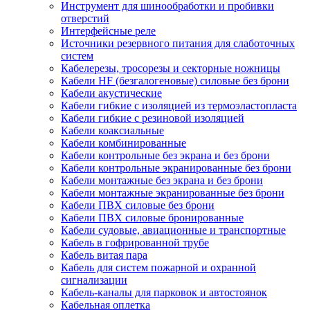
Инструмент для шинообработки и пробивки
отверстий
Интерфейсные реле
Источники резервного питания для слаботочных
систем
Кабелерезы, тросорезы и секторные ножницы
Кабели HF (безгалогеновые) силовые без брони
Кабели акустические
Кабели гибкие с изоляцией из термоэластопласта
Кабели гибкие с резиновой изоляцией
Кабели коаксиальные
Кабели комбинированные
Кабели контрольные без экрана и без брони
Кабели контрольные экранированные без брони
Кабели монтажные без экрана и без брони
Кабели монтажные экранированные без брони
Кабели ПВХ силовые без брони
Кабели ПВХ силовые бронированные
Кабели судовые, авиационные и транспортные
Кабель в гофрированной трубе
Кабель витая пара
Кабель для систем пожарной и охранной
сигнализации
Кабель-каналы для парковок и автостоянок
Кабельная оплетка