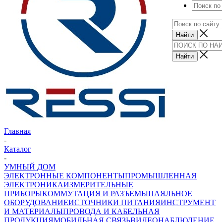
Главная
-
Каталог
-
УМНЫЙ ДОМ
ЭЛЕКТРОННЫЕ КОМПОНЕНТЫ
ПРОМЫШЛЕННАЯ
ЭЛЕКТРОНИКА
ИЗМЕРИТЕЛЬНЫЕ
ПРИБОРЫ
КОММУТАЦИЯ И РАЗЪЕМЫ
ПАЯЛЬНОЕ
ОБОРУДОВАНИЕ
ИСТОЧНИКИ ПИТАНИЯ
ИНСТРУМЕНТ
И МАТЕРИАЛЫ
ПРОВОДА И КАБЕЛЬНАЯ
ПРОДУКЦИЯ
МОБИЛЬНАЯ СВЯЗЬ
ВИДЕОНАБЛЮДЕНИЕ