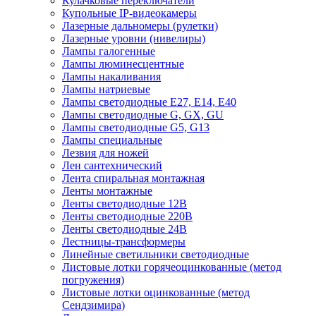
Кулачковые переключатели
Купольные IP-видеокамеры
Лазерные дальномеры (рулетки)
Лазерные уровни (нивелиры)
Лампы галогенные
Лампы люминесцентные
Лампы накаливания
Лампы натриевые
Лампы светодиодные E27, E14, E40
Лампы светодиодные G, GX, GU
Лампы светодиодные G5, G13
Лампы специальные
Лезвия для ножей
Лен сантехнический
Лента спиральная монтажная
Ленты монтажные
Ленты светодиодные 12В
Ленты светодиодные 220В
Ленты светодиодные 24В
Лестницы-трансформеры
Линейные светильники светодиодные
Листовые лотки горячеоцинкованные (метод
погружения)
Листовые лотки оцинкованные (метод
Сендзимира)