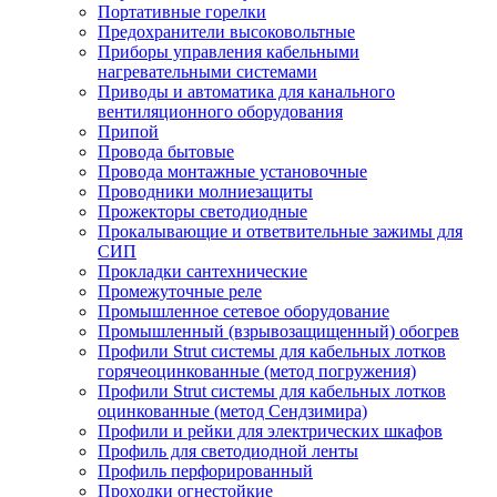
Портативные горелки
Предохранители высоковольтные
Приборы управления кабельными
нагревательными системами
Приводы и автоматика для канального
вентиляционного оборудования
Припой
Провода бытовые
Провода монтажные установочные
Проводники молниезащиты
Прожекторы светодиодные
Прокалывающие и ответвительные зажимы для
СИП
Прокладки сантехнические
Промежуточные реле
Промышленное сетевое оборудование
Промышленный (взрывозащищенный) обогрев
Профили Strut системы для кабельных лотков
горячеоцинкованные (метод погружения)
Профили Strut системы для кабельных лотков
оцинкованные (метод Сендзимира)
Профили и рейки для электрических шкафов
Профиль для светодиодной ленты
Профиль перфорированный
Проходки огнестойкие