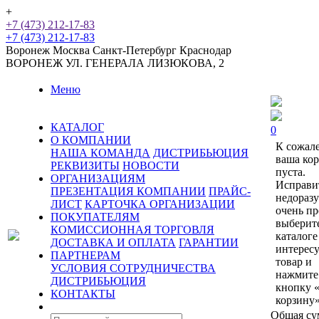
+
+7 (473) 212-17-83
+7 (473) 212-17-83
Воронеж
Москва
Санкт-Петербург
Краснодар
ВОРОНЕЖ
УЛ. ГЕНЕРАЛА ЛИЗЮКОВА, 2
Меню
КАТАЛОГ
0
О КОМПАНИИ
К сожал
НАША КОМАНДА
ДИСТРИБЬЮЦИЯ
ваша ко
РЕКВИЗИТЫ
НОВОСТИ
пуста.
ОРГАНИЗАЦИЯМ
Исправи
ПРЕЗЕНТАЦИЯ КОМПАНИИ
ПРАЙС-
недораз
ЛИСТ
КАРТОЧКА ОРГАНИЗАЦИИ
очень пр
ПОКУПАТЕЛЯМ
выберит
КОМИССИОННАЯ ТОРГОВЛЯ
каталоге
ДОСТАВКА И ОПЛАТА
ГАРАНТИИ
интерес
ПАРТНЕРАМ
товар и
УСЛОВИЯ СОТРУДНИЧЕСТВА
нажмите
ДИСТРИБЬЮЦИЯ
кнопку 
КОНТАКТЫ
корзину»
Общая су