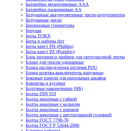
Батарейки мизинчиковые ААА
Батарейки пальчиковые АА
Безударные аккумуляторные дрели-шуруповерты
Безударные дрели
Бензиновые генераторы
Беруши
Биты TORX
Биты и наборы бит
Биты крест PH (Phillips)
Биты крест PZ (Pozidriv)
Блок питания и драйвер для светодиодной ленты
Блоки для тросов одинарные
Блоки распределения питания PDU
Блоки розетка-выключатель наружные
Боковые панели для напольных шкафов
Бокорезы и кусачки
Болтовые наконечники (НБ)
Болты DIN 933
Болты анкерные с гайкой
Болты анкерные с кольцом
Болты анкерные с крюком
Болты анкерные с шестигранной головкой
Болты ГОСТ 7798-70
Болты ГОСТ Р 52644-2006
Ботинки рабочие