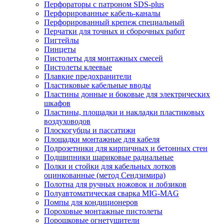
Перфораторы с патроном SDS-plus
Перфорированные кабель-каналы
Перфорированный крепеж специальный
Перчатки для точных и сборочных работ
Пигтейлы
Пинцеты
Пистолеты для монтажных смесей
Пистолеты клеевые
Плавкие предохранители
Пластиковые кабельные вводы
Пластины донные и боковые для электрических
шкафов
Пластины, площадки и накладки пластиковых
воздуховодов
Плоскогубцы и пассатижи
Площадки монтажные для кабеля
Подрозетники для кирпичных и бетонных стен
Подшипники шариковые радиальные
Полки и стойки для кабельных лотков
оцинкованные (метод Сендзимира)
Полотна для ручных ножовок и лобзиков
Полуавтоматическая сварка MIG-MAG
Помпы для кондиционеров
Пороховые монтажные пистолеты
Порошковые огнетушители