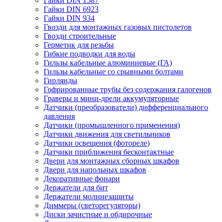
Гайки DIN 1587
Гайки DIN 6923
Гайки DIN 934
Гвозди для монтажных газовых пистолетов
Гвозди строительные
Герметик для резьбы
Гибкие подводки для воды
Гильзы кабельные алюминиевые (ГА)
Гильзы кабельные со срывными болтами
Гирлянды
Гофрированные трубы без содержания галогенов
Граверы и мини-дрели аккумуляторные
Датчики (преобразователи) дифференциального
давления
Датчики (промышленного применения)
Датчики движения для светильников
Датчики освещения (фотореле)
Датчики приближения бесконтактные
Двери для монтажных сборных шкафов
Двери для напольных шкафов
Декоративные фонари
Держатели для бит
Держатели молниезащиты
Диммеры (светорегуляторы)
Диски зачистные и обдирочные