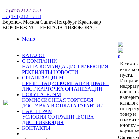
+
+7 (473) 212-17-83
+7 (473) 212-17-83
Воронеж
Москва
Санкт-Петербург
Краснодар
ВОРОНЕЖ
УЛ. ГЕНЕРАЛА ЛИЗЮКОВА, 2
Меню
КАТАЛОГ
0
О КОМПАНИИ
К сожал
НАША КОМАНДА
ДИСТРИБЬЮЦИЯ
ваша ко
РЕКВИЗИТЫ
НОВОСТИ
пуста.
ОРГАНИЗАЦИЯМ
Исправи
ПРЕЗЕНТАЦИЯ КОМПАНИИ
ПРАЙС-
недораз
ЛИСТ
КАРТОЧКА ОРГАНИЗАЦИИ
очень пр
ПОКУПАТЕЛЯМ
выберит
КОМИССИОННАЯ ТОРГОВЛЯ
каталоге
ДОСТАВКА И ОПЛАТА
ГАРАНТИИ
интерес
ПАРТНЕРАМ
товар и
УСЛОВИЯ СОТРУДНИЧЕСТВА
нажмите
ДИСТРИБЬЮЦИЯ
кнопку 
КОНТАКТЫ
корзину»
Общая су