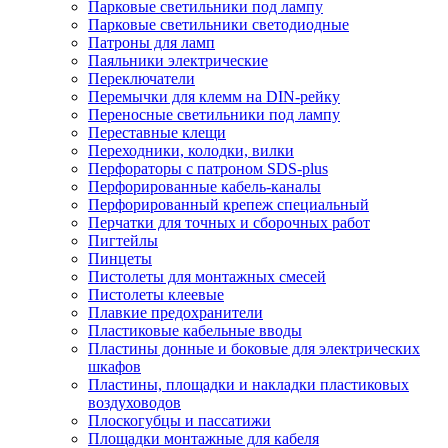
Парковые светильники под лампу
Парковые светильники светодиодные
Патроны для ламп
Паяльники электрические
Переключатели
Перемычки для клемм на DIN-рейку
Переносные светильники под лампу
Переставные клещи
Переходники, колодки, вилки
Перфораторы с патроном SDS-plus
Перфорированные кабель-каналы
Перфорированный крепеж специальный
Перчатки для точных и сборочных работ
Пигтейлы
Пинцеты
Пистолеты для монтажных смесей
Пистолеты клеевые
Плавкие предохранители
Пластиковые кабельные вводы
Пластины донные и боковые для электрических
шкафов
Пластины, площадки и накладки пластиковых
воздуховодов
Плоскогубцы и пассатижи
Площадки монтажные для кабеля