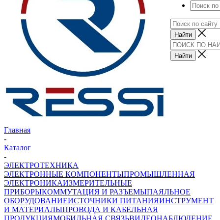
Главная
-
Каталог
-
ЭЛЕКТРОТЕХНИКА
ЭЛЕКТРОННЫЕ КОМПОНЕНТЫ
ПРОМЫШЛЕННАЯ
ЭЛЕКТРОНИКА
ИЗМЕРИТЕЛЬНЫЕ
ПРИБОРЫ
КОММУТАЦИЯ И РАЗЪЕМЫ
ПАЯЛЬНОЕ
ОБОРУДОВАНИЕ
ИСТОЧНИКИ ПИТАНИЯ
ИНСТРУМЕНТ
И МАТЕРИАЛЫ
ПРОВОДА И КАБЕЛЬНАЯ
ПРОДУКЦИЯ
МОБИЛЬНАЯ СВЯЗЬ
ВИДЕОНАБЛЮДЕНИЕ