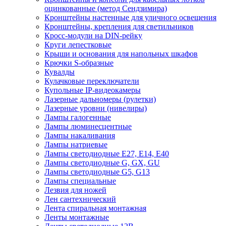
оцинкованные (метод Сендзимира)
Кронштейны настенные для уличного освещения
Кронштейны, крепления для светильников
Кросс-модули на DIN-рейку
Круги лепестковые
Крыши и основания для напольных шкафов
Крючки S-образные
Кувалды
Кулачковые переключатели
Купольные IP-видеокамеры
Лазерные дальномеры (рулетки)
Лазерные уровни (нивелиры)
Лампы галогенные
Лампы люминесцентные
Лампы накаливания
Лампы натриевые
Лампы светодиодные E27, E14, E40
Лампы светодиодные G, GX, GU
Лампы светодиодные G5, G13
Лампы специальные
Лезвия для ножей
Лен сантехнический
Лента спиральная монтажная
Ленты монтажные