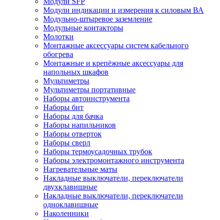
Модули SFP
Модули индикации и измерения к силовым ВА
Модульно-штыревое заземление
Модульные контакторы
Молотки
Монтажные аксессуары систем кабельного
обогрева
Монтажные и крепёжные аксессуары для
напольных шкафов
Мультиметры
Мультиметры портативные
Наборы автоинструмента
Наборы бит
Наборы для бачка
Наборы напильников
Наборы отверток
Наборы сверл
Наборы термоусадочных трубок
Наборы электромонтажного инструмента
Нагревательные маты
Накладные выключатели, переключатели
двухклавишные
Накладные выключатели, переключатели
одноклавишные
Наколенники