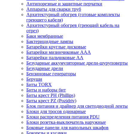
Антипорезные и защитные перчатки
Аппараты для сварки труб
Архитектурный обогрев (готовые комплекты
греющего кабеля)
Архитектурный обогрев (греющий кабель на
отрез)
Баки мембранные
Бактерицидные лампы
Батарейки круглые дисковые
Батарейки мизинчиковые ААА
Батарейки пальчиковые АА
Безударные аккумуляторные дрели-шуруповерты
Безударные дрели
Бензиновые генераторы
Беруши
Биты TORX
Биты и наборы бит
Биты крест PH (Phillips)
Биты крест PZ (Pozidriv)
Блок питания и драйвер для светодиодной ленты
Блоки для тросов одинарные
Блоки распределения питания PDU
Блоки розетка-выключатель наружные
Боковые панели для напольных шкафов
Бокорезы и кусачки