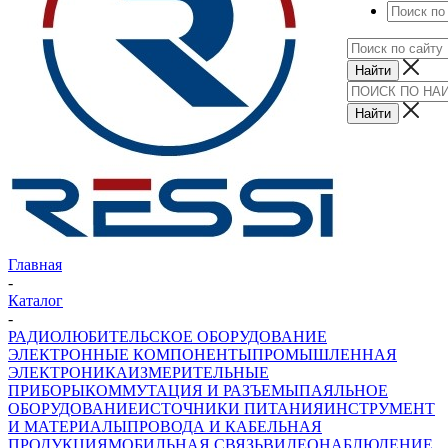
Главная
-
Каталог
-
РАДИОЛЮБИТЕЛЬСКОЕ ОБОРУДОВАНИЕ
ЭЛЕКТРОННЫЕ КОМПОНЕНТЫ
ПРОМЫШЛЕННАЯ
ЭЛЕКТРОНИКА
ИЗМЕРИТЕЛЬНЫЕ
ПРИБОРЫ
КОММУТАЦИЯ И РАЗЪЕМЫ
ПАЯЛЬНОЕ
ОБОРУДОВАНИЕ
ИСТОЧНИКИ ПИТАНИЯ
ИНСТРУМЕНТ
И МАТЕРИАЛЫ
ПРОВОДА И КАБЕЛЬНАЯ
ПРОДУКЦИЯ
МОБИЛЬНАЯ СВЯЗЬ
ВИДЕОНАБЛЮДЕНИЕ