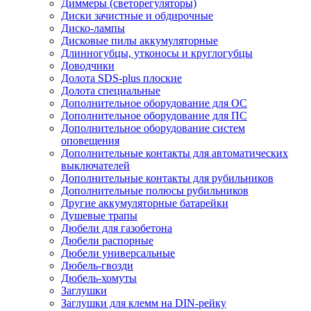
Диммеры (светорегуляторы)
Диски зачистные и обдирочные
Диско-лампы
Дисковые пилы аккумуляторные
Длинногубцы, утконосы и круглогубцы
Доводчики
Долота SDS-plus плоские
Долота специальные
Дополнительное оборудование для ОС
Дополнительное оборудование для ПС
Дополнительное оборудование систем
оповещения
Дополнительные контакты для автоматических
выключателей
Дополнительные контакты для рубильников
Дополнительные полюсы рубильников
Другие аккумуляторные батарейки
Душевые трапы
Дюбели для газобетона
Дюбели распорные
Дюбели универсальные
Дюбель-гвозди
Дюбель-хомуты
Заглушки
Заглушки для клемм на DIN-рейку