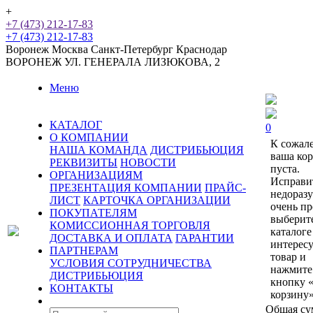
+
+7 (473) 212-17-83
+7 (473) 212-17-83
Воронеж
Москва
Санкт-Петербург
Краснодар
ВОРОНЕЖ
УЛ. ГЕНЕРАЛА ЛИЗЮКОВА, 2
Меню
КАТАЛОГ
0
О КОМПАНИИ
К сожал
НАША КОМАНДА
ДИСТРИБЬЮЦИЯ
ваша ко
РЕКВИЗИТЫ
НОВОСТИ
пуста.
ОРГАНИЗАЦИЯМ
Исправи
ПРЕЗЕНТАЦИЯ КОМПАНИИ
ПРАЙС-
недораз
ЛИСТ
КАРТОЧКА ОРГАНИЗАЦИИ
очень пр
ПОКУПАТЕЛЯМ
выберит
КОМИССИОННАЯ ТОРГОВЛЯ
каталоге
ДОСТАВКА И ОПЛАТА
ГАРАНТИИ
интерес
ПАРТНЕРАМ
товар и
УСЛОВИЯ СОТРУДНИЧЕСТВА
нажмите
ДИСТРИБЬЮЦИЯ
кнопку 
КОНТАКТЫ
корзину»
Общая су