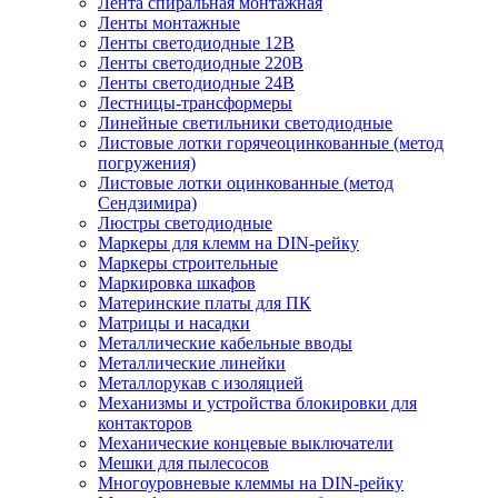
Лента спиральная монтажная
Ленты монтажные
Ленты светодиодные 12В
Ленты светодиодные 220В
Ленты светодиодные 24В
Лестницы-трансформеры
Линейные светильники светодиодные
Листовые лотки горячеоцинкованные (метод
погружения)
Листовые лотки оцинкованные (метод
Сендзимира)
Люстры светодиодные
Маркеры для клемм на DIN-рейку
Маркеры строительные
Маркировка шкафов
Материнские платы для ПК
Матрицы и насадки
Металлические кабельные вводы
Металлические линейки
Металлорукав с изоляцией
Механизмы и устройства блокировки для
контакторов
Механические концевые выключатели
Мешки для пылесосов
Многоуровневые клеммы на DIN-рейку