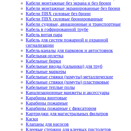
Кабели монтажные без экрана и без брони
Кабели монтажные экранированные без брони
Кабели ПВХ силовые без брони
Кабели ПВХ силовые бронированные
Кабели судовые, авиационные и транспортные
Кабель в гофрированной трубе
Кабель витая пара
Кабель для систем пожарной и охранной
сигнализации
Кабель-каналы для парковок и автостоянок
Кабельная оплетка
Кабельные бирки
Кабельные вводы (сальники) для труб
Кабельные маркеры
Кабельные стяжки (хомуты) металлические
Кабельные стяжки (хомуты) пластиковые
Кабельные теплые полы
Канализационные манжеты и аксессуары
Карабины винтовые
Карабины пожарные
Карабины пожарные с фиксатором
Картриджи для магистральных фильтров
Каски
Клапаны для насосов
Клеевые стержни для клеевых пистолетов