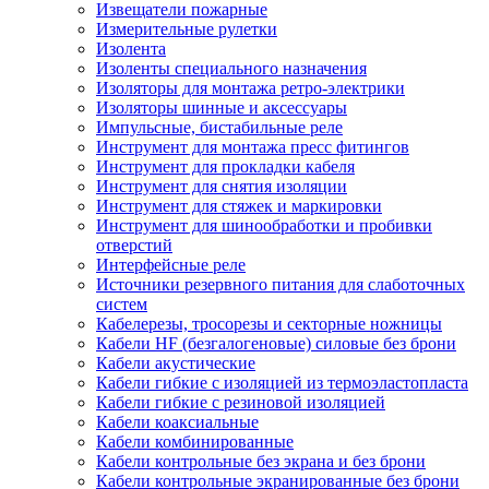
Извещатели пожарные
Измерительные рулетки
Изолента
Изоленты специального назначения
Изоляторы для монтажа ретро-электрики
Изоляторы шинные и аксессуары
Импульсные, бистабильные реле
Инструмент для монтажа пресс фитингов
Инструмент для прокладки кабеля
Инструмент для снятия изоляции
Инструмент для стяжек и маркировки
Инструмент для шинообработки и пробивки
отверстий
Интерфейсные реле
Источники резервного питания для слаботочных
систем
Кабелерезы, тросорезы и секторные ножницы
Кабели HF (безгалогеновые) силовые без брони
Кабели акустические
Кабели гибкие с изоляцией из термоэластопласта
Кабели гибкие с резиновой изоляцией
Кабели коаксиальные
Кабели комбинированные
Кабели контрольные без экрана и без брони
Кабели контрольные экранированные без брони