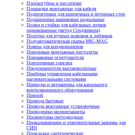
Плоскогубцы и пассатижи
Площадки монтажные для кабеля
Подрозетники для кирпичных и бетонных стен
Подшипники шариковые радиальные
Полки и стойки для кабельных лотков
оцинкованные (метод Сендзимира)
Полотна для ручных ножовок и лобзиков
Полуавтоматическая сварка MIG-MAG
Помпы для кондиционеров
Пороховые монтажные пистолеты
Порошковые огнетушители
Портативные горелки
Предохранители высоковольтные
Приборы управления кабельными
нагревательными системами
Приводы и автоматика для канального
вентиляционного оборудования
Припой
Провода бытовые
Провода монтажные установочные
Проводники молниезащиты
Прожекторы светодиодные
Прокалывающие и ответвительные зажимы для
СИП
Прокладки сантехнические