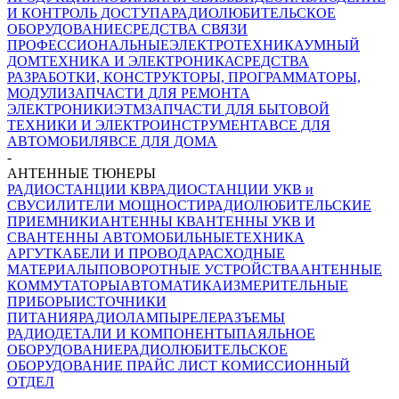
И КОНТРОЛЬ ДОСТУПА
РАДИОЛЮБИТЕЛЬСКОЕ
ОБОРУДОВАНИЕ
СРЕДСТВА СВЯЗИ
ПРОФЕССИОНАЛЬНЫЕ
ЭЛЕКТРОТЕХНИКА
УМНЫЙ
ДОМ
ТЕХНИКА И ЭЛЕКТРОНИКА
СРЕДСТВА
РАЗРАБОТКИ, КОНСТРУКТОРЫ, ПРОГРАММАТОРЫ,
МОДУЛИ
ЗАПЧАСТИ ДЛЯ РЕМОНТА
ЭЛЕКТРОНИКИ
ЭТМ
ЗАПЧАСТИ ДЛЯ БЫТОВОЙ
ТЕХНИКИ И ЭЛЕКТРОИНСТРУМЕНТА
ВСЕ ДЛЯ
АВТОМОБИЛЯ
ВСЕ ДЛЯ ДОМА
-
АНТЕННЫЕ ТЮНЕРЫ
РАДИОСТАНЦИИ КВ
РАДИОСТАНЦИИ УКВ и
СВ
УСИЛИТЕЛИ МОЩНОСТИ
РАДИОЛЮБИТЕЛЬСКИЕ
ПРИЕМНИКИ
АНТЕННЫ КВ
АНТЕННЫ УКВ И
СВ
АНТЕННЫ АВТОМОБИЛЬНЫЕ
ТЕХНИКА
АРГУТ
КАБЕЛИ И ПРОВОДА
РАСХОДНЫЕ
МАТЕРИАЛЫ
ПОВОРОТНЫЕ УСТРОЙСТВА
АНТЕННЫЕ
КОММУТАТОРЫ
АВТОМАТИКА
ИЗМЕРИТЕЛЬНЫЕ
ПРИБОРЫ
ИСТОЧНИКИ
ПИТАНИЯ
РАДИОЛАМПЫ
РЕЛЕ
РАЗЪЕМЫ
РАДИОДЕТАЛИ И КОМПОНЕНТЫ
ПАЯЛЬНОЕ
ОБОРУДОВАНИЕ
РАДИОЛЮБИТЕЛЬСКОЕ
ОБОРУДОВАНИЕ ПРАЙС ЛИСТ
КОМИССИОННЫЙ
ОТДЕЛ