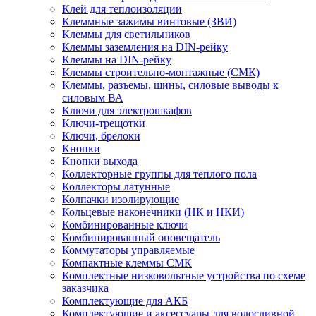
Клей для теплоизоляции
Клеммные зажимы винтовые (ЗВИ)
Клеммы для светильников
Клеммы заземления на DIN-рейку
Клеммы на DIN-рейку
Клеммы строительно-монтажные (СМК)
Клеммы, разъемы, шины, силовые выводы к
силовым ВА
Ключи для электрошкафов
Ключи-трещотки
Ключи, брелоки
Кнопки
Кнопки выхода
Коллекторные группы для теплого пола
Коллекторы латунные
Колпачки изолирующие
Кольцевые наконечники (НК и НКИ)
Комбинированные ключи
Комбинированный оповещатель
Коммутаторы управляемые
Компактные клеммы СМК
Комплектные низковольтные устройства по схеме
заказчика
Комплектующие для АКБ
Комплектующие и аксессуары для водосливной