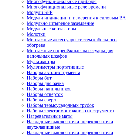
Многофункциональные приборы
Многофункциональные реле времени
Модули SFP
Модули индикации и измерения к силовым ВА
Модульно-штыревое заземление
Модульные контакторы
Молотки
Монтажные аксессуары систем кабельного
обогрева
Монтажные и крепёжные аксессуары для
напольных шкафов
Мультиметры
Мультиметры портативные
Наборы автоинструмента
Наборы бит
Наборы для бачка
Наборы напильников
Наборы отверток
Наборы сверл
Наборы термоусадочных трубок
Наборы электромонтажного инструмента
Нагревательные маты
Накладные выключатели, переключатели
двухклавишные
Накладные выключатели, переключатели