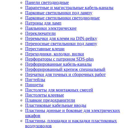
Панели светодиодные
Парапетные и магистральные кабель-каналы
Парковые светильники под лампу
Парковые светильники светодиодные
Патроны для ламп
Паяльники электрические
Переключатели
Перемычки для клемм на DIN-рейку
Переносные светильники под лампу
Переставные клещи
Переходники, колодки, вилки
Перфораторы с патроном SDS-plus
Перфорированные кабель-каналы
Перфорированный крепеж специальный
Перчатки для точных и сборочных работ
Пигтейлы
Пинцеты
Пистолеты для монтажных смесей
Пистолеты клеевые
Плавкие предохранители
Пластиковые кабельные вводы
Пластины донные и боковые для электрических
шкафов
Пластины, площадки и накладки пластиковых
воздуховодов