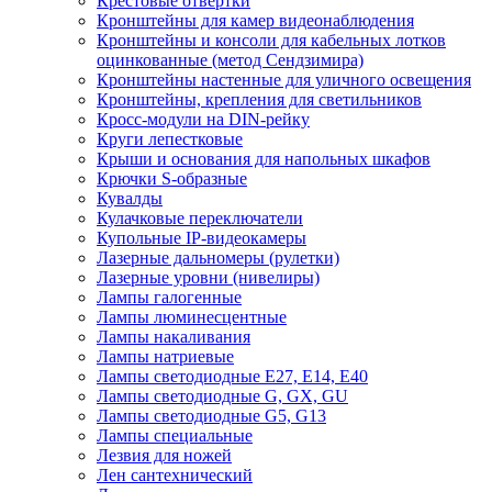
Крестовые отвертки
Кронштейны для камер видеонаблюдения
Кронштейны и консоли для кабельных лотков
оцинкованные (метод Сендзимира)
Кронштейны настенные для уличного освещения
Кронштейны, крепления для светильников
Кросс-модули на DIN-рейку
Круги лепестковые
Крыши и основания для напольных шкафов
Крючки S-образные
Кувалды
Кулачковые переключатели
Купольные IP-видеокамеры
Лазерные дальномеры (рулетки)
Лазерные уровни (нивелиры)
Лампы галогенные
Лампы люминесцентные
Лампы накаливания
Лампы натриевые
Лампы светодиодные E27, E14, E40
Лампы светодиодные G, GX, GU
Лампы светодиодные G5, G13
Лампы специальные
Лезвия для ножей
Лен сантехнический