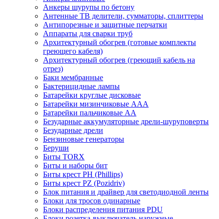
Анкеры шурупы по бетону
Антенные ТВ делители, сумматоры, сплиттеры
Антипорезные и защитные перчатки
Аппараты для сварки труб
Архитектурный обогрев (готовые комплекты
греющего кабеля)
Архитектурный обогрев (греющий кабель на
отрез)
Баки мембранные
Бактерицидные лампы
Батарейки круглые дисковые
Батарейки мизинчиковые ААА
Батарейки пальчиковые АА
Безударные аккумуляторные дрели-шуруповерты
Безударные дрели
Бензиновые генераторы
Беруши
Биты TORX
Биты и наборы бит
Биты крест PH (Phillips)
Биты крест PZ (Pozidriv)
Блок питания и драйвер для светодиодной ленты
Блоки для тросов одинарные
Блоки распределения питания PDU
Блоки розетка-выключатель наружные