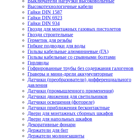
Выключатели нагрузки высоковольтные
Высокотехнологичные кабели
Гайки DIN 1587
Гайки DIN 6923
Гайки DIN 934
Гвозди для монтажных газовых пистолетов
Гвозди строительные
Герметик для резьбы
Гибкие подводки для воды
Гильзы кабельные алюминиевые (ГА)
Гильзы кабельные со срывными болтами
Гирлянды
Гофрированные трубы без содержания галогенов
Граверы и мини-дрели аккумуляторные
Датчики (преобразователи) дифференциального
давления
Датчики (промышленного применения)
Датчики движения для светильников
Датчики освещения (фотореле)
Датчики приближения бесконтактные
Двери для монтажных сборных шкафов
Двери для напольных шкафов
Декоративные фонари
Держатели для бит
Держатели молниезащиты