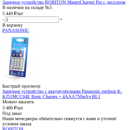
Зарядное устройство ROBITON MasterCharger Pro с дисплеем
В наличии на складе №5
5 449
₽
/шт
-
+
В корзину
PANASONIC
Быстрый просмотр
Зарядное устройство с аккумуляторами Panasonic eneloop K-
KJ51MCC04E Basic Charger + 4ААА750мАч BL1
Можно заказать
3 480
₽
/шт
Под заказ
Наши менеджеры обязательно свяжутся с вами и уточнят
условия заказа
ROBITON