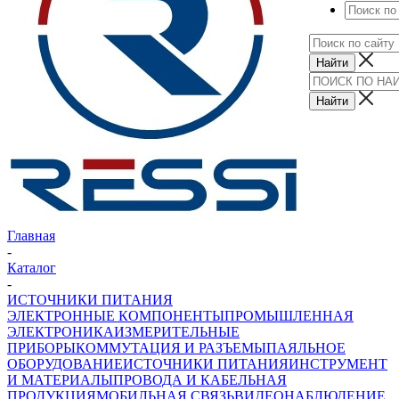
Главная
-
Каталог
-
ИСТОЧНИКИ ПИТАНИЯ
ЭЛЕКТРОННЫЕ КОМПОНЕНТЫ
ПРОМЫШЛЕННАЯ
ЭЛЕКТРОНИКА
ИЗМЕРИТЕЛЬНЫЕ
ПРИБОРЫ
КОММУТАЦИЯ И РАЗЪЕМЫ
ПАЯЛЬНОЕ
ОБОРУДОВАНИЕ
ИСТОЧНИКИ ПИТАНИЯ
ИНСТРУМЕНТ
И МАТЕРИАЛЫ
ПРОВОДА И КАБЕЛЬНАЯ
ПРОДУКЦИЯ
МОБИЛЬНАЯ СВЯЗЬ
ВИДЕОНАБЛЮДЕНИЕ