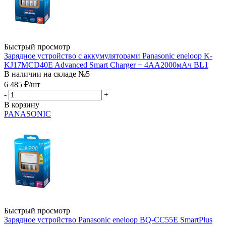
Быстрый просмотр
Зарядное устройство с аккумуляторами Panasonic eneloop K-
KJ17MCD40E Advanced Smart Charger + 4АА2000мАч BL1
В наличии на складе №5
6 485
₽
/шт
-
+
В корзину
PANASONIC
Быстрый просмотр
Зарядное устройство Panasonic eneloop BQ-CC55E SmartPlus