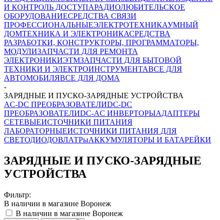
И КОНТРОЛЬ ДОСТУПА
РАДИОЛЮБИТЕЛЬСКОЕ
ОБОРУДОВАНИЕ
СРЕДСТВА СВЯЗИ
ПРОФЕССИОНАЛЬНЫЕ
ЭЛЕКТРОТЕХНИКА
УМНЫЙ
ДОМ
ТЕХНИКА И ЭЛЕКТРОНИКА
СРЕДСТВА
РАЗРАБОТКИ, КОНСТРУКТОРЫ, ПРОГРАММАТОРЫ,
МОДУЛИ
ЗАПЧАСТИ ДЛЯ РЕМОНТА
ЭЛЕКТРОНИКИ
ЭТМ
ЗАПЧАСТИ ДЛЯ БЫТОВОЙ
ТЕХНИКИ И ЭЛЕКТРОИНСТРУМЕНТА
ВСЕ ДЛЯ
АВТОМОБИЛЯ
ВСЕ ДЛЯ ДОМА
-
ЗАРЯДНЫЕ И ПУСКО-ЗАРЯДНЫЕ УСТРОЙСТВА
AC-DC ПРЕОБРАЗОВАТЕЛИ
DC-DC
ПРЕОБРАЗОВАТЕЛИ
DC-AC ИНВЕРТОРЫ
АДАПТЕРЫ
СЕТЕВЫЕ
ИСТОЧНИКИ ПИТАНИЯ
ЛАБОРАТОРНЫЕ
ИСТОЧНИКИ ПИТАНИЯ ДЛЯ
СВЕТОДИОДОВ
ЛАТРы
АККУМУЛЯТОРЫ И БАТАРЕЙКИ
ЗАРЯДНЫЕ И ПУСКО-ЗАРЯДНЫЕ
УСТРОЙСТВА
Фильтр:
В наличии в магазине Воронеж
В наличии в магазине Воронеж