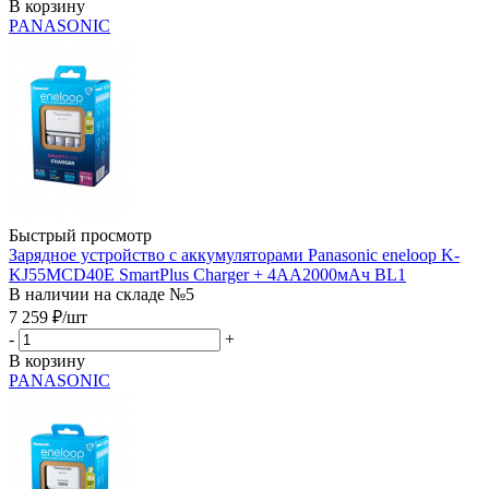
В корзину
PANASONIC
Быстрый просмотр
Зарядное устройство с аккумуляторами Panasonic eneloop K-
KJ55MCD40E SmartPlus Charger + 4АА2000мАч BL1
В наличии на складе №5
7 259
₽
/шт
-
+
В корзину
PANASONIC