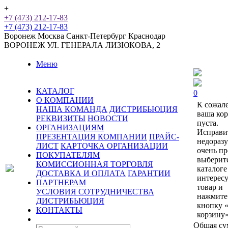
+
+7 (473) 212-17-83
+7 (473) 212-17-83
Воронеж
Москва
Санкт-Петербург
Краснодар
ВОРОНЕЖ
УЛ. ГЕНЕРАЛА ЛИЗЮКОВА, 2
Меню
КАТАЛОГ
0
О КОМПАНИИ
К сожал
НАША КОМАНДА
ДИСТРИБЬЮЦИЯ
ваша ко
РЕКВИЗИТЫ
НОВОСТИ
пуста.
ОРГАНИЗАЦИЯМ
Исправи
ПРЕЗЕНТАЦИЯ КОМПАНИИ
ПРАЙС-
недораз
ЛИСТ
КАРТОЧКА ОРГАНИЗАЦИИ
очень пр
ПОКУПАТЕЛЯМ
выберит
КОМИССИОННАЯ ТОРГОВЛЯ
каталоге
ДОСТАВКА И ОПЛАТА
ГАРАНТИИ
интерес
ПАРТНЕРАМ
товар и
УСЛОВИЯ СОТРУДНИЧЕСТВА
нажмите
ДИСТРИБЬЮЦИЯ
кнопку 
КОНТАКТЫ
корзину»
Общая су