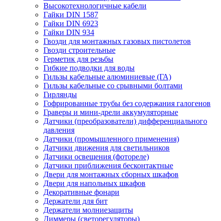
Высокотехнологичные кабели
Гайки DIN 1587
Гайки DIN 6923
Гайки DIN 934
Гвозди для монтажных газовых пистолетов
Гвозди строительные
Герметик для резьбы
Гибкие подводки для воды
Гильзы кабельные алюминиевые (ГА)
Гильзы кабельные со срывными болтами
Гирлянды
Гофрированные трубы без содержания галогенов
Граверы и мини-дрели аккумуляторные
Датчики (преобразователи) дифференциального
давления
Датчики (промышленного применения)
Датчики движения для светильников
Датчики освещения (фотореле)
Датчики приближения бесконтактные
Двери для монтажных сборных шкафов
Двери для напольных шкафов
Декоративные фонари
Держатели для бит
Держатели молниезащиты
Диммеры (светорегуляторы)