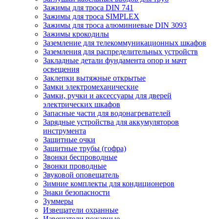
Зажимы для троса DIN 741
Зажимы для троса SIMPLEX
Зажимы для троса алюминиевые DIN 3093
Зажимы крокодилы
Заземление для телекоммуникационных шкафов
Заземления для распределительных устройств
Закладные детали фундамента опор и мачт
освещения
Заклепки вытяжные открытые
Замки электромеханические
Замки, ручки и аксессуары для дверей
электрических шкафов
Запасные части для водонагревателей
Зарядные устройства для аккумуляторов
инструмента
Защитные очки
Защитные трубы (гофра)
Звонки беспроводные
Звонки проводные
Звуковой оповещатель
Зимние комплекты для кондиционеров
Знаки безопасности
Зуммеры
Извещатели охранные
Извещатели пожарные