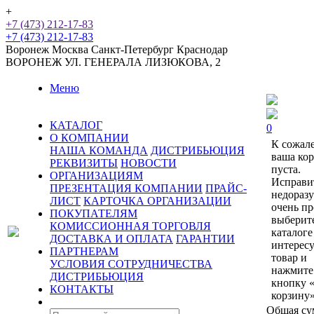
+
+7 (473) 212-17-83
+7 (473) 212-17-83
Воронеж
Москва
Санкт-Петербург
Краснодар
ВОРОНЕЖ
УЛ. ГЕНЕРАЛА ЛИЗЮКОВА, 2
Меню
КАТАЛОГ
0
О КОМПАНИИ
К сожал
НАША КОМАНДА
ДИСТРИБЬЮЦИЯ
ваша ко
РЕКВИЗИТЫ
НОВОСТИ
пуста.
ОРГАНИЗАЦИЯМ
Исправи
ПРЕЗЕНТАЦИЯ КОМПАНИИ
ПРАЙС-
недораз
ЛИСТ
КАРТОЧКА ОРГАНИЗАЦИИ
очень пр
ПОКУПАТЕЛЯМ
выберит
КОМИССИОННАЯ ТОРГОВЛЯ
каталоге
ДОСТАВКА И ОПЛАТА
ГАРАНТИИ
интерес
ПАРТНЕРАМ
товар и
УСЛОВИЯ СОТРУДНИЧЕСТВА
нажмите
ДИСТРИБЬЮЦИЯ
кнопку 
КОНТАКТЫ
корзину»
Общая су