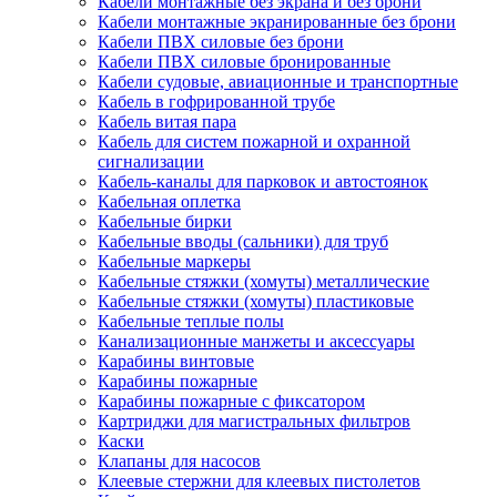
Кабели монтажные без экрана и без брони
Кабели монтажные экранированные без брони
Кабели ПВХ силовые без брони
Кабели ПВХ силовые бронированные
Кабели судовые, авиационные и транспортные
Кабель в гофрированной трубе
Кабель витая пара
Кабель для систем пожарной и охранной
сигнализации
Кабель-каналы для парковок и автостоянок
Кабельная оплетка
Кабельные бирки
Кабельные вводы (сальники) для труб
Кабельные маркеры
Кабельные стяжки (хомуты) металлические
Кабельные стяжки (хомуты) пластиковые
Кабельные теплые полы
Канализационные манжеты и аксессуары
Карабины винтовые
Карабины пожарные
Карабины пожарные с фиксатором
Картриджи для магистральных фильтров
Каски
Клапаны для насосов
Клеевые стержни для клеевых пистолетов