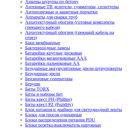
Анкеры шурупы по бетону
Антенные ТВ делители, сумматоры, сплиттеры
Антипорезные и защитные перчатки
Аппараты для сварки труб
Архитектурный обогрев (готовые комплекты
греющего кабеля)
Архитектурный обогрев (греющий кабель на
отрез)
Баки мембранные
Бактерицидные лампы
Батарейки круглые дисковые
Батарейки мизинчиковые ААА
Батарейки пальчиковые АА
Безударные аккумуляторные дрели-шуруповерты
Безударные дрели
Бензиновые генераторы
Беруши
Биты TORX
Биты и наборы бит
Биты крест PH (Phillips)
Биты крест PZ (Pozidriv)
Блок питания и драйвер для светодиодной ленты
Блоки для тросов одинарные
Блоки распределения питания PDU
Блоки розетка-выключатель наружные