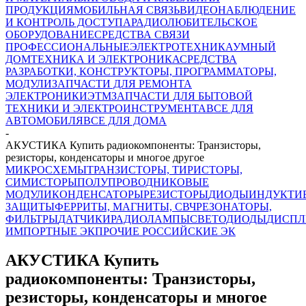
ПРОДУКЦИЯ
МОБИЛЬНАЯ СВЯЗЬ
ВИДЕОНАБЛЮДЕНИЕ
И КОНТРОЛЬ ДОСТУПА
РАДИОЛЮБИТЕЛЬСКОЕ
ОБОРУДОВАНИЕ
СРЕДСТВА СВЯЗИ
ПРОФЕССИОНАЛЬНЫЕ
ЭЛЕКТРОТЕХНИКА
УМНЫЙ
ДОМ
ТЕХНИКА И ЭЛЕКТРОНИКА
СРЕДСТВА
РАЗРАБОТКИ, КОНСТРУКТОРЫ, ПРОГРАММАТОРЫ,
МОДУЛИ
ЗАПЧАСТИ ДЛЯ РЕМОНТА
ЭЛЕКТРОНИКИ
ЭТМ
ЗАПЧАСТИ ДЛЯ БЫТОВОЙ
ТЕХНИКИ И ЭЛЕКТРОИНСТРУМЕНТА
ВСЕ ДЛЯ
АВТОМОБИЛЯ
ВСЕ ДЛЯ ДОМА
-
АКУСТИКА Купить радиокомпоненты: Транзисторы,
резисторы, конденсаторы и многое другое
МИКРОСХЕМЫ
ТРАНЗИСТОРЫ, ТИРИСТОРЫ,
СИМИСТОРЫ
ПОЛУПРОВОДНИКОВЫЕ
МОДУЛИ
КОНДЕНСАТОРЫ
РЕЗИСТОРЫ
ДИОДЫ
ИНДУКТИ
ЗАЩИТЫ
ФЕРРИТЫ, МАГНИТЫ, СВЧ
РЕЗОНАТОРЫ,
ФИЛЬТРЫ
ДАТЧИКИ
РАДИОЛАМПЫ
СВЕТОДИОДЫ
ДИСПЛ
ИМПОРТНЫЕ ЭК
ПРОЧИЕ РОССИЙСКИЕ ЭК
АКУСТИКА Купить
радиокомпоненты: Транзисторы,
резисторы, конденсаторы и многое