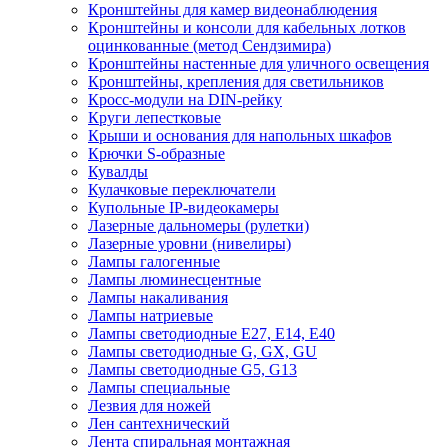
Кронштейны для камер видеонаблюдения
Кронштейны и консоли для кабельных лотков
оцинкованные (метод Сендзимира)
Кронштейны настенные для уличного освещения
Кронштейны, крепления для светильников
Кросс-модули на DIN-рейку
Круги лепестковые
Крыши и основания для напольных шкафов
Крючки S-образные
Кувалды
Кулачковые переключатели
Купольные IP-видеокамеры
Лазерные дальномеры (рулетки)
Лазерные уровни (нивелиры)
Лампы галогенные
Лампы люминесцентные
Лампы накаливания
Лампы натриевые
Лампы светодиодные E27, E14, E40
Лампы светодиодные G, GX, GU
Лампы светодиодные G5, G13
Лампы специальные
Лезвия для ножей
Лен сантехнический
Лента спиральная монтажная