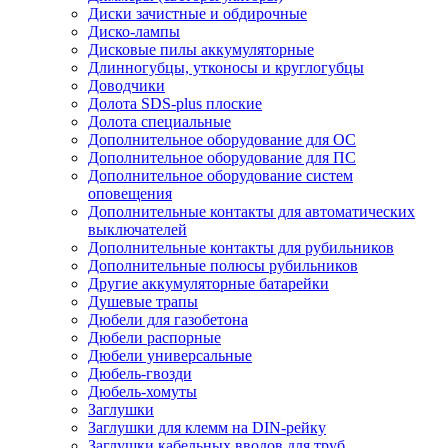
Диски зачистные и обдирочные
Диско-лампы
Дисковые пилы аккумуляторные
Длинногубцы, утконосы и круглогубцы
Доводчики
Долота SDS-plus плоские
Долота специальные
Дополнительное оборудование для ОС
Дополнительное оборудование для ПС
Дополнительное оборудование систем
оповещения
Дополнительные контакты для автоматических
выключателей
Дополнительные контакты для рубильников
Дополнительные полюсы рубильников
Другие аккумуляторные батарейки
Душевые трапы
Дюбели для газобетона
Дюбели распорные
Дюбели универсальные
Дюбель-гвозди
Дюбель-хомуты
Заглушки
Заглушки для клемм на DIN-рейку
Заглушки кабельных вводов для труб