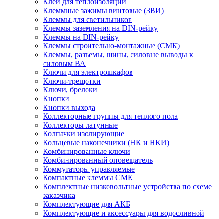
Клей для теплоизоляции
Клеммные зажимы винтовые (ЗВИ)
Клеммы для светильников
Клеммы заземления на DIN-рейку
Клеммы на DIN-рейку
Клеммы строительно-монтажные (СМК)
Клеммы, разъемы, шины, силовые выводы к
силовым ВА
Ключи для электрошкафов
Ключи-трещотки
Ключи, брелоки
Кнопки
Кнопки выхода
Коллекторные группы для теплого пола
Коллекторы латунные
Колпачки изолирующие
Кольцевые наконечники (НК и НКИ)
Комбинированные ключи
Комбинированный оповещатель
Коммутаторы управляемые
Компактные клеммы СМК
Комплектные низковольтные устройства по схеме
заказчика
Комплектующие для АКБ
Комплектующие и аксессуары для водосливной