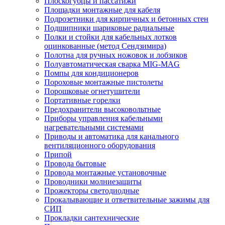
Плоскогубцы и пассатижи
Площадки монтажные для кабеля
Подрозетники для кирпичных и бетонных стен
Подшипники шариковые радиальные
Полки и стойки для кабельных лотков
оцинкованные (метод Сендзимира)
Полотна для ручных ножовок и лобзиков
Полуавтоматическая сварка MIG-MAG
Помпы для кондиционеров
Пороховые монтажные пистолеты
Порошковые огнетушители
Портативные горелки
Предохранители высоковольтные
Приборы управления кабельными
нагревательными системами
Приводы и автоматика для канального
вентиляционного оборудования
Припой
Провода бытовые
Провода монтажные установочные
Проводники молниезащиты
Прожекторы светодиодные
Прокалывающие и ответвительные зажимы для
СИП
Прокладки сантехнические