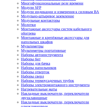
Многофункциональные реле времени
Модули SFP
Модули индикации и измерения к силовым ВА
Модульно-штыревое заземление
Модульные контакторы
Молотки
Монтажные аксессуары систем кабельного
обогрева
Монтажные и крепёжные аксессуары для
напольных шкафов
Мультиметры
Мультиметры портативные
Наборы автоинструмента
Наборы бит
Наборы для бачка
Наборы напильников
Наборы отверток
Наборы сверл
Наборы термоусадочных трубок
Наборы электромонтажного инструмента
Нагревательные маты
Накладные выключатели, переключатели
двухклавишные
Накладные выключатели, переключатели
одноклавишные