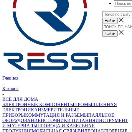
Главная
-
Каталог
-
ВСЕ ДЛЯ ДОМА
ЭЛЕКТРОННЫЕ КОМПОНЕНТЫ
ПРОМЫШЛЕННАЯ
ЭЛЕКТРОНИКА
ИЗМЕРИТЕЛЬНЫЕ
ПРИБОРЫ
КОММУТАЦИЯ И РАЗЪЕМЫ
ПАЯЛЬНОЕ
ОБОРУДОВАНИЕ
ИСТОЧНИКИ ПИТАНИЯ
ИНСТРУМЕНТ
И МАТЕРИАЛЫ
ПРОВОДА И КАБЕЛЬНАЯ
ПРОДУКЦИЯ
МОБИЛЬНАЯ СВЯЗЬ
ВИДЕОНАБЛЮДЕНИЕ