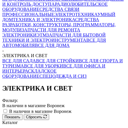
И КОНТРОЛЬ ДОСТУПА
РАДИОЛЮБИТЕЛЬСКОЕ
ОБОРУДОВАНИЕ
СРЕДСТВА СВЯЗИ
ПРОФЕССИОНАЛЬНЫЕ
ЭЛЕКТРОТЕХНИКА
УМНЫЙ
ДОМ
ТЕХНИКА И ЭЛЕКТРОНИКА
СРЕДСТВА
РАЗРАБОТКИ, КОНСТРУКТОРЫ, ПРОГРАММАТОРЫ,
МОДУЛИ
ЗАПЧАСТИ ДЛЯ РЕМОНТА
ЭЛЕКТРОНИКИ
ЭТМ
ЗАПЧАСТИ ДЛЯ БЫТОВОЙ
ТЕХНИКИ И ЭЛЕКТРОИНСТРУМЕНТА
ВСЕ ДЛЯ
АВТОМОБИЛЯ
ВСЕ ДЛЯ ДОМА
-
ЭЛЕКТРИКА И СВЕТ
ВСЕ ДЛЯ САДА
ВСЕ ДЛЯ СТРОЙКИ
ВСЕ ДЛЯ СПОРТА И
ТУРИЗМА
ВСЕ ДЛЯ УБОРКИ
ВСЕ ДЛЯ ОФИСА И
ИНТЕРЬЕРА
СКЛАДСКОЕ
ОБОРУДОВАНИЕ
СПЕЦОДЕЖДА И СИЗ
ЭЛЕКТРИКА И СВЕТ
Фильтр:
В наличии в магазине Воронеж
В наличии в магазине Воронеж
Показать
Сбросить
Каталог