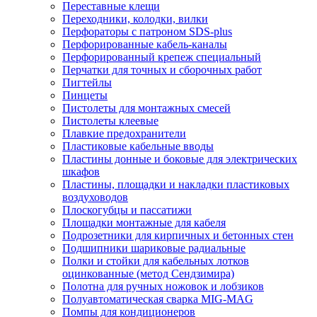
Переставные клещи
Переходники, колодки, вилки
Перфораторы с патроном SDS-plus
Перфорированные кабель-каналы
Перфорированный крепеж специальный
Перчатки для точных и сборочных работ
Пигтейлы
Пинцеты
Пистолеты для монтажных смесей
Пистолеты клеевые
Плавкие предохранители
Пластиковые кабельные вводы
Пластины донные и боковые для электрических
шкафов
Пластины, площадки и накладки пластиковых
воздуховодов
Плоскогубцы и пассатижи
Площадки монтажные для кабеля
Подрозетники для кирпичных и бетонных стен
Подшипники шариковые радиальные
Полки и стойки для кабельных лотков
оцинкованные (метод Сендзимира)
Полотна для ручных ножовок и лобзиков
Полуавтоматическая сварка MIG-MAG
Помпы для кондиционеров