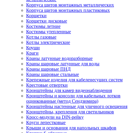
Корпуса щитов монтажных металлических
Корпуса щитов монтажных пластиковых
Корщетки
Корщетки дисковые
Костюмы летние
Костюмы утепленные
Котлы газовые
Котлы электрические
Коуши
Краги
Краны латунные водоразборные
Краны шаровые латунные для воды
Краны шаровые ПНД
Краны шаровые стальные
Крепежные изделия для кабеленесущих систем
Крестовые отвертки
Кронштейны для камер видеонаблюдения
Кронштейны и консоли для кабельных лотков
оцинкованные (метод Сендзимира)
Кронштейны настенные для уличного освещения
Кронштейны, крепления для светильников
Кросс-модули на DIN-рейку
Круги лепестковые
Крыши и основания для напольных шкафов