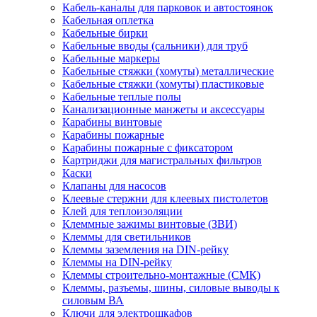
Кабель-каналы для парковок и автостоянок
Кабельная оплетка
Кабельные бирки
Кабельные вводы (сальники) для труб
Кабельные маркеры
Кабельные стяжки (хомуты) металлические
Кабельные стяжки (хомуты) пластиковые
Кабельные теплые полы
Канализационные манжеты и аксессуары
Карабины винтовые
Карабины пожарные
Карабины пожарные с фиксатором
Картриджи для магистральных фильтров
Каски
Клапаны для насосов
Клеевые стержни для клеевых пистолетов
Клей для теплоизоляции
Клеммные зажимы винтовые (ЗВИ)
Клеммы для светильников
Клеммы заземления на DIN-рейку
Клеммы на DIN-рейку
Клеммы строительно-монтажные (СМК)
Клеммы, разъемы, шины, силовые выводы к
силовым ВА
Ключи для электрошкафов