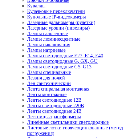
Крючки S-образные
Кувалды
Кулачковые переключатели
Купольные IP-видеокамеры
Лазерные дальномеры (рулетки)
Лазерные уровни (нивелиры)
Лампы галогенные
Лампы люминесцентные
Лампы накаливания
Лампы натриевые
Лампы светодиодные E27, E14, E40
Лампы светодиодные G, GX, GU
Лампы светодиодные G5, G13
Лампы специальные
Лезвия для ножей
Лен сантехнический
Лента спиральная монтажная
Ленты монтажные
Ленты светодиодные 12В
Ленты светодиодные 220В
Ленты светодиодные 24В
Лестницы-трансформеры
Линейные светильники светодиодные
Листовые лотки горячеоцинкованные (метод
погружения)