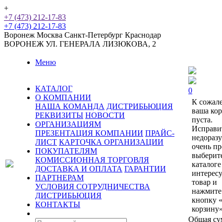
+
+7 (473) 212-17-83
+7 (473) 212-17-83
Воронеж
Москва
Санкт-Петербург
Краснодар
ВОРОНЕЖ
УЛ. ГЕНЕРАЛА ЛИЗЮКОВА, 2
Меню
КАТАЛОГ
0
О КОМПАНИИ
К сожал
НАША КОМАНДА
ДИСТРИБЬЮЦИЯ
ваша ко
РЕКВИЗИТЫ
НОВОСТИ
пуста.
ОРГАНИЗАЦИЯМ
Исправи
ПРЕЗЕНТАЦИЯ КОМПАНИИ
ПРАЙС-
недораз
ЛИСТ
КАРТОЧКА ОРГАНИЗАЦИИ
очень пр
ПОКУПАТЕЛЯМ
выберит
КОМИССИОННАЯ ТОРГОВЛЯ
каталоге
ДОСТАВКА И ОПЛАТА
ГАРАНТИИ
интерес
ПАРТНЕРАМ
товар и
УСЛОВИЯ СОТРУДНИЧЕСТВА
нажмите
ДИСТРИБЬЮЦИЯ
кнопку 
КОНТАКТЫ
корзину»
Общая су