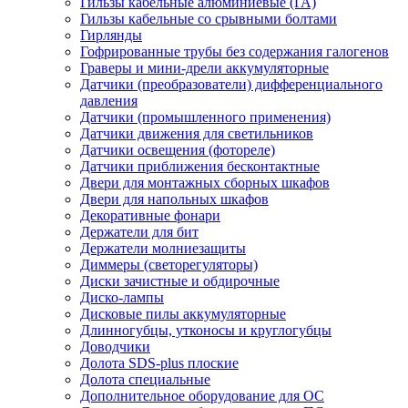
Гильзы кабельные алюминиевые (ГА)
Гильзы кабельные со срывными болтами
Гирлянды
Гофрированные трубы без содержания галогенов
Граверы и мини-дрели аккумуляторные
Датчики (преобразователи) дифференциального
давления
Датчики (промышленного применения)
Датчики движения для светильников
Датчики освещения (фотореле)
Датчики приближения бесконтактные
Двери для монтажных сборных шкафов
Двери для напольных шкафов
Декоративные фонари
Держатели для бит
Держатели молниезащиты
Диммеры (светорегуляторы)
Диски зачистные и обдирочные
Диско-лампы
Дисковые пилы аккумуляторные
Длинногубцы, утконосы и круглогубцы
Доводчики
Долота SDS-plus плоские
Долота специальные
Дополнительное оборудование для ОС