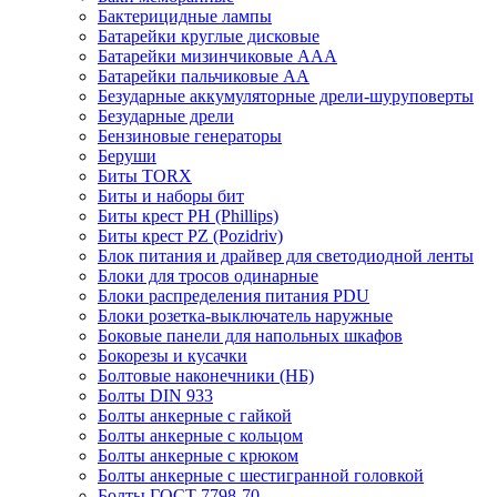
Бактерицидные лампы
Батарейки круглые дисковые
Батарейки мизинчиковые ААА
Батарейки пальчиковые АА
Безударные аккумуляторные дрели-шуруповерты
Безударные дрели
Бензиновые генераторы
Беруши
Биты TORX
Биты и наборы бит
Биты крест PH (Phillips)
Биты крест PZ (Pozidriv)
Блок питания и драйвер для светодиодной ленты
Блоки для тросов одинарные
Блоки распределения питания PDU
Блоки розетка-выключатель наружные
Боковые панели для напольных шкафов
Бокорезы и кусачки
Болтовые наконечники (НБ)
Болты DIN 933
Болты анкерные с гайкой
Болты анкерные с кольцом
Болты анкерные с крюком
Болты анкерные с шестигранной головкой
Болты ГОСТ 7798-70