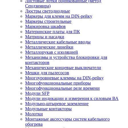
Листовые лотки оцинкованные (метод
Сендзимира)
Люстры светодиодные
Маркеры для клемм на DIN-рейку
Маркеры строительные
Маркировка шкафов
Материнские платы для ПК
Матрицы и насадки
Металлические кабельные вводы
Металлические линейки
Металлорукав с изоляцией
Механизмы и устройства блокировки для
контакторов
Механические концевые выключатели
Мешки для пылесосов
Многоуровневые клеммы на DIN-рейку
Многофункциональные приборы
Многофункциональные реле времени
Модули SFP
Модули индикации и измерения к силовым ВА
Модульно-штыревое заземление
Модульные контакторы
Молотки
Монтажные аксессуары систем кабельного
обогрева