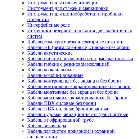
Инструмент для снятия изоляции
Инструмент для стяжек и маркировки
Инструмент для шинообработки и пробивки
отверстий
Интерфейсные реле
Источники резервного питания для слаботочных
систем
Кабелерезы, тросорезы и секторные ножницы
Кабели HF (безгалогеновые) силовые без брони
Кабели акустические
Кабели гибкие с изоляцией из термоэластопласта
Кабели гибкие с резиновой изоляцией
Кабели коаксиальные
Кабели комбинированные
Кабели контрольные без экрана и без брони
Кабели контрольные экранированные без брони
Кабели монтажные без экрана и без брони
Кабели монтажные экранированные без брони
Кабели ПВХ силовые без брони
Кабели ПВХ силовые бронированные
Кабели судовые, авиационные и транспортные
Кабель в гофрированной трубе
Кабель витая пара
Кабель для систем пожарной и охранной
сигнализации