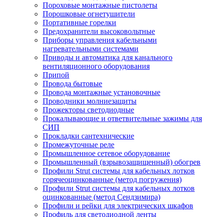
Пороховые монтажные пистолеты
Порошковые огнетушители
Портативные горелки
Предохранители высоковольтные
Приборы управления кабельными
нагревательными системами
Приводы и автоматика для канального
вентиляционного оборудования
Припой
Провода бытовые
Провода монтажные установочные
Проводники молниезащиты
Прожекторы светодиодные
Прокалывающие и ответвительные зажимы для
СИП
Прокладки сантехнические
Промежуточные реле
Промышленное сетевое оборудование
Промышленный (взрывозащищенный) обогрев
Профили Strut системы для кабельных лотков
горячеоцинкованные (метод погружения)
Профили Strut системы для кабельных лотков
оцинкованные (метод Сендзимира)
Профили и рейки для электрических шкафов
Профиль для светодиодной ленты