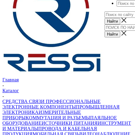
Главная
-
Каталог
-
СРЕДСТВА СВЯЗИ ПРОФЕССИОНАЛЬНЫЕ
ЭЛЕКТРОННЫЕ КОМПОНЕНТЫ
ПРОМЫШЛЕННАЯ
ЭЛЕКТРОНИКА
ИЗМЕРИТЕЛЬНЫЕ
ПРИБОРЫ
КОММУТАЦИЯ И РАЗЪЕМЫ
ПАЯЛЬНОЕ
ОБОРУДОВАНИЕ
ИСТОЧНИКИ ПИТАНИЯ
ИНСТРУМЕНТ
И МАТЕРИАЛЫ
ПРОВОДА И КАБЕЛЬНАЯ
ПРОДУКЦИЯ
МОБИЛЬНАЯ СВЯЗЬ
ВИДЕОНАБЛЮДЕНИЕ