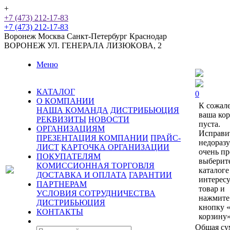
+
+7 (473) 212-17-83
+7 (473) 212-17-83
Воронеж
Москва
Санкт-Петербург
Краснодар
ВОРОНЕЖ
УЛ. ГЕНЕРАЛА ЛИЗЮКОВА, 2
Меню
КАТАЛОГ
0
О КОМПАНИИ
К сожал
НАША КОМАНДА
ДИСТРИБЬЮЦИЯ
ваша ко
РЕКВИЗИТЫ
НОВОСТИ
пуста.
ОРГАНИЗАЦИЯМ
Исправи
ПРЕЗЕНТАЦИЯ КОМПАНИИ
ПРАЙС-
недораз
ЛИСТ
КАРТОЧКА ОРГАНИЗАЦИИ
очень пр
ПОКУПАТЕЛЯМ
выберит
КОМИССИОННАЯ ТОРГОВЛЯ
каталоге
ДОСТАВКА И ОПЛАТА
ГАРАНТИИ
интерес
ПАРТНЕРАМ
товар и
УСЛОВИЯ СОТРУДНИЧЕСТВА
нажмите
ДИСТРИБЬЮЦИЯ
кнопку 
КОНТАКТЫ
корзину»
Общая су