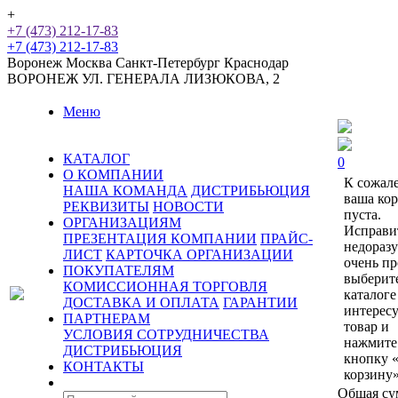
+
+7 (473) 212-17-83
+7 (473) 212-17-83
Воронеж
Москва
Санкт-Петербург
Краснодар
ВОРОНЕЖ
УЛ. ГЕНЕРАЛА ЛИЗЮКОВА, 2
Меню
КАТАЛОГ
0
О КОМПАНИИ
К сожал
НАША КОМАНДА
ДИСТРИБЬЮЦИЯ
ваша ко
РЕКВИЗИТЫ
НОВОСТИ
пуста.
ОРГАНИЗАЦИЯМ
Исправи
ПРЕЗЕНТАЦИЯ КОМПАНИИ
ПРАЙС-
недораз
ЛИСТ
КАРТОЧКА ОРГАНИЗАЦИИ
очень пр
ПОКУПАТЕЛЯМ
выберит
КОМИССИОННАЯ ТОРГОВЛЯ
каталоге
ДОСТАВКА И ОПЛАТА
ГАРАНТИИ
интерес
ПАРТНЕРАМ
товар и
УСЛОВИЯ СОТРУДНИЧЕСТВА
нажмите
ДИСТРИБЬЮЦИЯ
кнопку 
КОНТАКТЫ
корзину»
Общая су