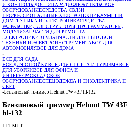
И КОНТРОЛЬ ДОСТУПА
РАДИОЛЮБИТЕЛЬСКОЕ
ОБОРУДОВАНИЕ
СРЕДСТВА СВЯЗИ
ПРОФЕССИОНАЛЬНЫЕ
ЭЛЕКТРОТЕХНИКА
УМНЫЙ
ДОМ
ТЕХНИКА И ЭЛЕКТРОНИКА
СРЕДСТВА
РАЗРАБОТКИ, КОНСТРУКТОРЫ, ПРОГРАММАТОРЫ,
МОДУЛИ
ЗАПЧАСТИ ДЛЯ РЕМОНТА
ЭЛЕКТРОНИКИ
ЭТМ
ЗАПЧАСТИ ДЛЯ БЫТОВОЙ
ТЕХНИКИ И ЭЛЕКТРОИНСТРУМЕНТА
ВСЕ ДЛЯ
АВТОМОБИЛЯ
ВСЕ ДЛЯ ДОМА
-
ВСЕ ДЛЯ САДА
ВСЕ ДЛЯ СТРОЙКИ
ВСЕ ДЛЯ СПОРТА И ТУРИЗМА
ВСЕ
ДЛЯ УБОРКИ
ВСЕ ДЛЯ ОФИСА И
ИНТЕРЬЕРА
СКЛАДСКОЕ
ОБОРУДОВАНИЕ
СПЕЦОДЕЖДА И СИЗ
ЭЛЕКТРИКА И
СВЕТ
-
Бензиновый триммер Helmut TW 43F hl-132
Бензиновый триммер Helmut TW 43F
hl-132
HELMUT