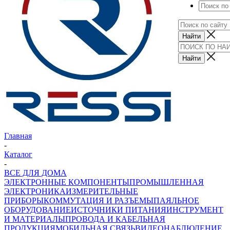
Главная
-
Каталог
-
ВСЕ ДЛЯ ДОМА
ЭЛЕКТРОННЫЕ КОМПОНЕНТЫ
ПРОМЫШЛЕННАЯ
ЭЛЕКТРОНИКА
ИЗМЕРИТЕЛЬНЫЕ
ПРИБОРЫ
КОММУТАЦИЯ И РАЗЪЕМЫ
ПАЯЛЬНОЕ
ОБОРУДОВАНИЕ
ИСТОЧНИКИ ПИТАНИЯ
ИНСТРУМЕНТ
И МАТЕРИАЛЫ
ПРОВОДА И КАБЕЛЬНАЯ
ПРОДУКЦИЯ
МОБИЛЬНАЯ СВЯЗЬ
ВИДЕОНАБЛЮДЕНИЕ