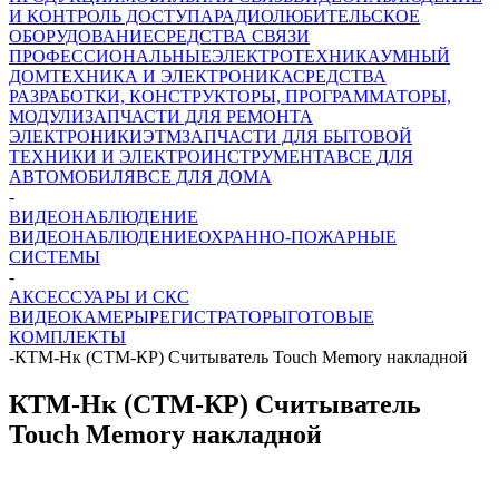
И КОНТРОЛЬ ДОСТУПА
РАДИОЛЮБИТЕЛЬСКОЕ
ОБОРУДОВАНИЕ
СРЕДСТВА СВЯЗИ
ПРОФЕССИОНАЛЬНЫЕ
ЭЛЕКТРОТЕХНИКА
УМНЫЙ
ДОМ
ТЕХНИКА И ЭЛЕКТРОНИКА
СРЕДСТВА
РАЗРАБОТКИ, КОНСТРУКТОРЫ, ПРОГРАММАТОРЫ,
МОДУЛИ
ЗАПЧАСТИ ДЛЯ РЕМОНТА
ЭЛЕКТРОНИКИ
ЭТМ
ЗАПЧАСТИ ДЛЯ БЫТОВОЙ
ТЕХНИКИ И ЭЛЕКТРОИНСТРУМЕНТА
ВСЕ ДЛЯ
АВТОМОБИЛЯ
ВСЕ ДЛЯ ДОМА
-
ВИДЕОНАБЛЮДЕНИЕ
ВИДЕОНАБЛЮДЕНИЕ
ОХРАННО-ПОЖАРНЫЕ
СИСТЕМЫ
-
АКСЕССУАРЫ И СКС
ВИДЕОКАМЕРЫ
РЕГИСТРАТОРЫ
ГОТОВЫЕ
КОМПЛЕКТЫ
-
КТМ-Нк (СТМ-КР) Считыватель Touch Memory накладной
КТМ-Нк (СТМ-КР) Считыватель
Touch Memory накладной