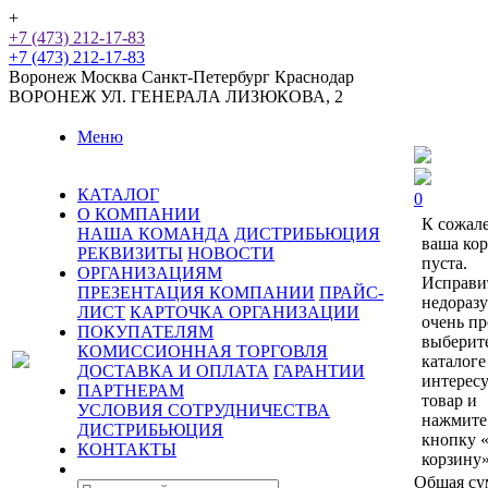
+
+7 (473) 212-17-83
+7 (473) 212-17-83
Воронеж
Москва
Санкт-Петербург
Краснодар
ВОРОНЕЖ
УЛ. ГЕНЕРАЛА ЛИЗЮКОВА, 2
Меню
КАТАЛОГ
0
О КОМПАНИИ
К сожал
НАША КОМАНДА
ДИСТРИБЬЮЦИЯ
ваша ко
РЕКВИЗИТЫ
НОВОСТИ
пуста.
ОРГАНИЗАЦИЯМ
Исправи
ПРЕЗЕНТАЦИЯ КОМПАНИИ
ПРАЙС-
недораз
ЛИСТ
КАРТОЧКА ОРГАНИЗАЦИИ
очень пр
ПОКУПАТЕЛЯМ
выберит
КОМИССИОННАЯ ТОРГОВЛЯ
каталоге
ДОСТАВКА И ОПЛАТА
ГАРАНТИИ
интерес
ПАРТНЕРАМ
товар и
УСЛОВИЯ СОТРУДНИЧЕСТВА
нажмите
ДИСТРИБЬЮЦИЯ
кнопку 
КОНТАКТЫ
корзину»
Общая су