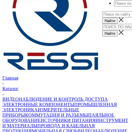
Главная
-
Каталог
-
ВИДЕОНАБЛЮДЕНИЕ И КОНТРОЛЬ ДОСТУПА
ЭЛЕКТРОННЫЕ КОМПОНЕНТЫ
ПРОМЫШЛЕННАЯ
ЭЛЕКТРОНИКА
ИЗМЕРИТЕЛЬНЫЕ
ПРИБОРЫ
КОММУТАЦИЯ И РАЗЪЕМЫ
ПАЯЛЬНОЕ
ОБОРУДОВАНИЕ
ИСТОЧНИКИ ПИТАНИЯ
ИНСТРУМЕНТ
И МАТЕРИАЛЫ
ПРОВОДА И КАБЕЛЬНАЯ
ПРОДУКЦИЯ
МОБИЛЬНАЯ СВЯЗЬ
ВИДЕОНАБЛЮДЕНИЕ