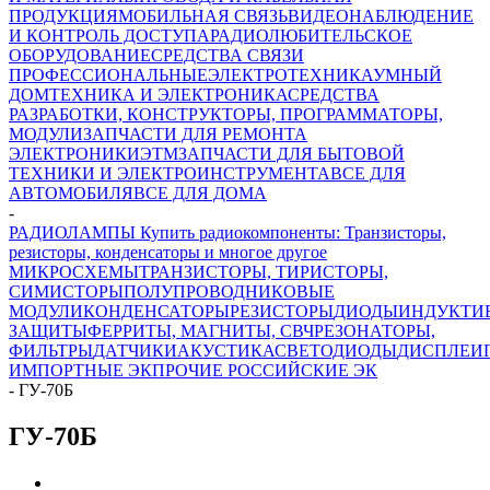
ПРОДУКЦИЯ
МОБИЛЬНАЯ СВЯЗЬ
ВИДЕОНАБЛЮДЕНИЕ
И КОНТРОЛЬ ДОСТУПА
РАДИОЛЮБИТЕЛЬСКОЕ
ОБОРУДОВАНИЕ
СРЕДСТВА СВЯЗИ
ПРОФЕССИОНАЛЬНЫЕ
ЭЛЕКТРОТЕХНИКА
УМНЫЙ
ДОМ
ТЕХНИКА И ЭЛЕКТРОНИКА
СРЕДСТВА
РАЗРАБОТКИ, КОНСТРУКТОРЫ, ПРОГРАММАТОРЫ,
МОДУЛИ
ЗАПЧАСТИ ДЛЯ РЕМОНТА
ЭЛЕКТРОНИКИ
ЭТМ
ЗАПЧАСТИ ДЛЯ БЫТОВОЙ
ТЕХНИКИ И ЭЛЕКТРОИНСТРУМЕНТА
ВСЕ ДЛЯ
АВТОМОБИЛЯ
ВСЕ ДЛЯ ДОМА
-
РАДИОЛАМПЫ Купить радиокомпоненты: Транзисторы,
резисторы, конденсаторы и многое другое
МИКРОСХЕМЫ
ТРАНЗИСТОРЫ, ТИРИСТОРЫ,
СИМИСТОРЫ
ПОЛУПРОВОДНИКОВЫЕ
МОДУЛИ
КОНДЕНСАТОРЫ
РЕЗИСТОРЫ
ДИОДЫ
ИНДУКТИ
ЗАЩИТЫ
ФЕРРИТЫ, МАГНИТЫ, СВЧ
РЕЗОНАТОРЫ,
ФИЛЬТРЫ
ДАТЧИКИ
АКУСТИКА
СВЕТОДИОДЫ
ДИСПЛЕИ
ИМПОРТНЫЕ ЭК
ПРОЧИЕ РОССИЙСКИЕ ЭК
-
ГУ-70Б
ГУ-70Б