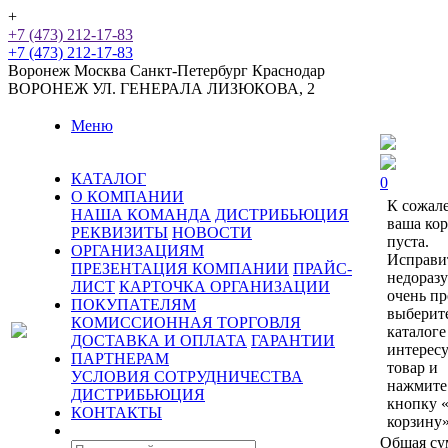
+
+7 (473) 212-17-83
+7 (473) 212-17-83
Воронеж
Москва
Санкт-Петербург
Краснодар
ВОРОНЕЖ
УЛ. ГЕНЕРАЛА ЛИЗЮКОВА, 2
Меню
КАТАЛОГ
0
О КОМПАНИИ
К сожал
НАША КОМАНДА
ДИСТРИБЬЮЦИЯ
ваша ко
РЕКВИЗИТЫ
НОВОСТИ
пуста.
ОРГАНИЗАЦИЯМ
Исправи
ПРЕЗЕНТАЦИЯ КОМПАНИИ
ПРАЙС-
недораз
ЛИСТ
КАРТОЧКА ОРГАНИЗАЦИИ
очень пр
ПОКУПАТЕЛЯМ
выберит
КОМИССИОННАЯ ТОРГОВЛЯ
каталоге
ДОСТАВКА И ОПЛАТА
ГАРАНТИИ
интерес
ПАРТНЕРАМ
товар и
УСЛОВИЯ СОТРУДНИЧЕСТВА
нажмите
ДИСТРИБЬЮЦИЯ
кнопку 
КОНТАКТЫ
корзину»
Общая су