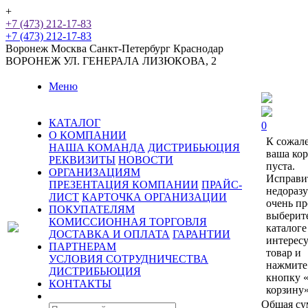
+
+7 (473) 212-17-83
+7 (473) 212-17-83
Воронеж
Москва
Санкт-Петербург
Краснодар
ВОРОНЕЖ
УЛ. ГЕНЕРАЛА ЛИЗЮКОВА, 2
Меню
КАТАЛОГ
0
О КОМПАНИИ
К сожал
НАША КОМАНДА
ДИСТРИБЬЮЦИЯ
ваша ко
РЕКВИЗИТЫ
НОВОСТИ
пуста.
ОРГАНИЗАЦИЯМ
Исправи
ПРЕЗЕНТАЦИЯ КОМПАНИИ
ПРАЙС-
недораз
ЛИСТ
КАРТОЧКА ОРГАНИЗАЦИИ
очень пр
ПОКУПАТЕЛЯМ
выберит
КОМИССИОННАЯ ТОРГОВЛЯ
каталоге
ДОСТАВКА И ОПЛАТА
ГАРАНТИИ
интерес
ПАРТНЕРАМ
товар и
УСЛОВИЯ СОТРУДНИЧЕСТВА
нажмите
ДИСТРИБЬЮЦИЯ
кнопку 
КОНТАКТЫ
корзину»
Общая су