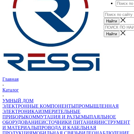
Главная
-
Каталог
-
УМНЫЙ ДОМ
ЭЛЕКТРОННЫЕ КОМПОНЕНТЫ
ПРОМЫШЛЕННАЯ
ЭЛЕКТРОНИКА
ИЗМЕРИТЕЛЬНЫЕ
ПРИБОРЫ
КОММУТАЦИЯ И РАЗЪЕМЫ
ПАЯЛЬНОЕ
ОБОРУДОВАНИЕ
ИСТОЧНИКИ ПИТАНИЯ
ИНСТРУМЕНТ
И МАТЕРИАЛЫ
ПРОВОДА И КАБЕЛЬНАЯ
ПРОДУКЦИЯ
МОБИЛЬНАЯ СВЯЗЬ
ВИДЕОНАБЛЮДЕНИЕ