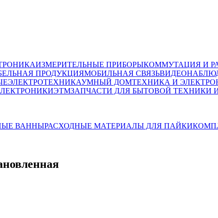
ТРОНИКА
ИЗМЕРИТЕЛЬНЫЕ ПРИБОРЫ
КОММУТАЦИЯ И Р
БЕЛЬНАЯ ПРОДУКЦИЯ
МОБИЛЬНАЯ СВЯЗЬ
ВИДЕОНАБЛЮД
ЫЕ
ЭЛЕКТРОТЕХНИКА
УМНЫЙ ДОМ
ТЕХНИКА И ЭЛЕКТРО
ЭЛЕКТРОНИКИ
ЭТМ
ЗАПЧАСТИ ДЛЯ БЫТОВОЙ ТЕХНИКИ 
НЫЕ ВАННЫ
РАСХОДНЫЕ МАТЕРИАЛЫ ДЛЯ ПАЙКИ
КОМП
ановленная