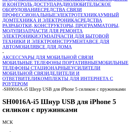
И КОНТРОЛЬ ДОСТУПА
РАДИОЛЮБИТЕЛЬСКОЕ
ОБОРУДОВАНИЕ
СРЕДСТВА СВЯЗИ
ПРОФЕССИОНАЛЬНЫЕ
ЭЛЕКТРОТЕХНИКА
УМНЫЙ
ДОМ
ТЕХНИКА И ЭЛЕКТРОНИКА
СРЕДСТВА
РАЗРАБОТКИ, КОНСТРУКТОРЫ, ПРОГРАММАТОРЫ,
МОДУЛИ
ЗАПЧАСТИ ДЛЯ РЕМОНТА
ЭЛЕКТРОНИКИ
ЭТМ
ЗАПЧАСТИ ДЛЯ БЫТОВОЙ
ТЕХНИКИ И ЭЛЕКТРОИНСТРУМЕНТА
ВСЕ ДЛЯ
АВТОМОБИЛЯ
ВСЕ ДЛЯ ДОМА
-
АКСЕССУАРЫ ДЛЯ МОБИЛЬНОЙ СВЯЗИ
МОБИЛЬНЫЕ ТЕЛЕФОНЫ ПОРТАТИВНЫЕ
МОБИЛЬНЫЕ
ТЕЛЕФОНЫ СТАЦИОНАРНЫЕ
УСИЛИТЕЛИ
МОБИЛЬНОЙ СВЯЗИ
ДЕЛИТЕЛИ И
ОТВЕТВИТЕЛИ
КОМПЛЕКТЫ ДЛЯ ИНТЕРНЕТА С
РОУТЕРОМ
-
SH0016A-i5 Шнур USB для iPhone 5 силикон с пружинками
SH0016A-i5 Шнур USB для iPhone 5
силикон с пружинками
МСК