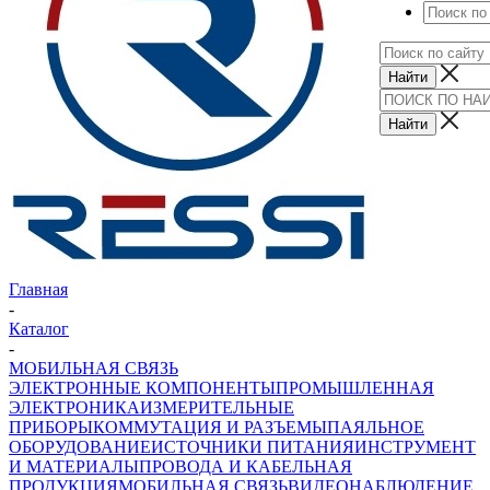
Главная
-
Каталог
-
МОБИЛЬНАЯ СВЯЗЬ
ЭЛЕКТРОННЫЕ КОМПОНЕНТЫ
ПРОМЫШЛЕННАЯ
ЭЛЕКТРОНИКА
ИЗМЕРИТЕЛЬНЫЕ
ПРИБОРЫ
КОММУТАЦИЯ И РАЗЪЕМЫ
ПАЯЛЬНОЕ
ОБОРУДОВАНИЕ
ИСТОЧНИКИ ПИТАНИЯ
ИНСТРУМЕНТ
И МАТЕРИАЛЫ
ПРОВОДА И КАБЕЛЬНАЯ
ПРОДУКЦИЯ
МОБИЛЬНАЯ СВЯЗЬ
ВИДЕОНАБЛЮДЕНИЕ