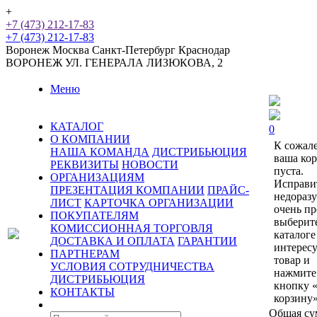
+
+7 (473) 212-17-83
+7 (473) 212-17-83
Воронеж
Москва
Санкт-Петербург
Краснодар
ВОРОНЕЖ
УЛ. ГЕНЕРАЛА ЛИЗЮКОВА, 2
Меню
КАТАЛОГ
0
О КОМПАНИИ
К сожал
НАША КОМАНДА
ДИСТРИБЬЮЦИЯ
ваша ко
РЕКВИЗИТЫ
НОВОСТИ
пуста.
ОРГАНИЗАЦИЯМ
Исправи
ПРЕЗЕНТАЦИЯ КОМПАНИИ
ПРАЙС-
недораз
ЛИСТ
КАРТОЧКА ОРГАНИЗАЦИИ
очень пр
ПОКУПАТЕЛЯМ
выберит
КОМИССИОННАЯ ТОРГОВЛЯ
каталоге
ДОСТАВКА И ОПЛАТА
ГАРАНТИИ
интерес
ПАРТНЕРАМ
товар и
УСЛОВИЯ СОТРУДНИЧЕСТВА
нажмите
ДИСТРИБЬЮЦИЯ
кнопку 
КОНТАКТЫ
корзину»
Общая су