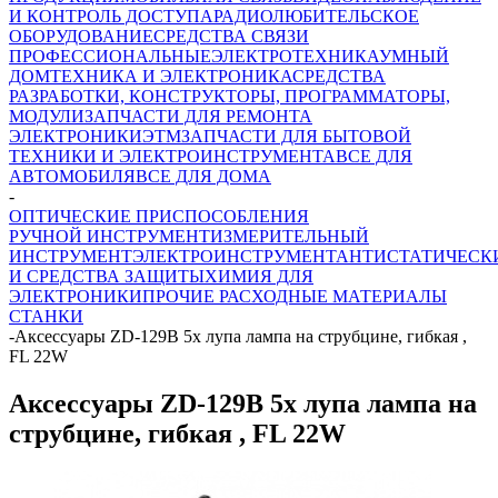
И КОНТРОЛЬ ДОСТУПА
РАДИОЛЮБИТЕЛЬСКОЕ
ОБОРУДОВАНИЕ
СРЕДСТВА СВЯЗИ
ПРОФЕССИОНАЛЬНЫЕ
ЭЛЕКТРОТЕХНИКА
УМНЫЙ
ДОМ
ТЕХНИКА И ЭЛЕКТРОНИКА
СРЕДСТВА
РАЗРАБОТКИ, КОНСТРУКТОРЫ, ПРОГРАММАТОРЫ,
МОДУЛИ
ЗАПЧАСТИ ДЛЯ РЕМОНТА
ЭЛЕКТРОНИКИ
ЭТМ
ЗАПЧАСТИ ДЛЯ БЫТОВОЙ
ТЕХНИКИ И ЭЛЕКТРОИНСТРУМЕНТА
ВСЕ ДЛЯ
АВТОМОБИЛЯ
ВСЕ ДЛЯ ДОМА
-
ОПТИЧЕСКИЕ ПРИСПОСОБЛЕНИЯ
РУЧНОЙ ИНСТРУМЕНТ
ИЗМЕРИТЕЛЬНЫЙ
ИНСТРУМЕНТ
ЭЛЕКТРОИНСТРУМЕНТ
АНТИСТАТИЧЕСК
И СРЕДСТВА ЗАЩИТЫ
ХИМИЯ ДЛЯ
ЭЛЕКТРОНИКИ
ПРОЧИЕ РАСХОДНЫЕ МАТЕРИАЛЫ
СТАНКИ
-
Аксессуары ZD-129B 5x лупа лампа на струбцине, гибкая ,
FL 22W
Аксессуары ZD-129B 5x лупа лампа на
струбцине, гибкая , FL 22W