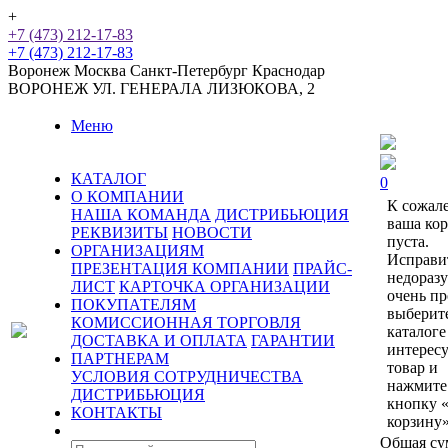
+
+7 (473) 212-17-83
+7 (473) 212-17-83
Воронеж
Москва
Санкт-Петербург
Краснодар
ВОРОНЕЖ
УЛ. ГЕНЕРАЛА ЛИЗЮКОВА, 2
Меню
КАТАЛОГ
0
О КОМПАНИИ
К сожал
НАША КОМАНДА
ДИСТРИБЬЮЦИЯ
ваша ко
РЕКВИЗИТЫ
НОВОСТИ
пуста.
ОРГАНИЗАЦИЯМ
Исправи
ПРЕЗЕНТАЦИЯ КОМПАНИИ
ПРАЙС-
недораз
ЛИСТ
КАРТОЧКА ОРГАНИЗАЦИИ
очень пр
ПОКУПАТЕЛЯМ
выберит
КОМИССИОННАЯ ТОРГОВЛЯ
каталоге
ДОСТАВКА И ОПЛАТА
ГАРАНТИИ
интерес
ПАРТНЕРАМ
товар и
УСЛОВИЯ СОТРУДНИЧЕСТВА
нажмите
ДИСТРИБЬЮЦИЯ
кнопку 
КОНТАКТЫ
корзину»
Общая су