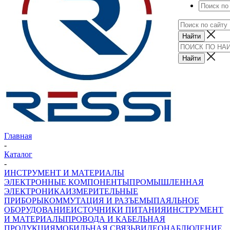
Главная
-
Каталог
-
ИНСТРУМЕНТ И МАТЕРИАЛЫ
ЭЛЕКТРОННЫЕ КОМПОНЕНТЫ
ПРОМЫШЛЕННАЯ
ЭЛЕКТРОНИКА
ИЗМЕРИТЕЛЬНЫЕ
ПРИБОРЫ
КОММУТАЦИЯ И РАЗЪЕМЫ
ПАЯЛЬНОЕ
ОБОРУДОВАНИЕ
ИСТОЧНИКИ ПИТАНИЯ
ИНСТРУМЕНТ
И МАТЕРИАЛЫ
ПРОВОДА И КАБЕЛЬНАЯ
ПРОДУКЦИЯ
МОБИЛЬНАЯ СВЯЗЬ
ВИДЕОНАБЛЮДЕНИЕ