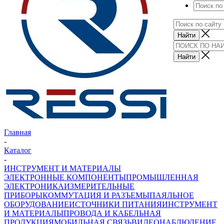
Главная
-
Каталог
-
ИНСТРУМЕНТ И МАТЕРИАЛЫ
ЭЛЕКТРОННЫЕ КОМПОНЕНТЫ
ПРОМЫШЛЕННАЯ
ЭЛЕКТРОНИКА
ИЗМЕРИТЕЛЬНЫЕ
ПРИБОРЫ
КОММУТАЦИЯ И РАЗЪЕМЫ
ПАЯЛЬНОЕ
ОБОРУДОВАНИЕ
ИСТОЧНИКИ ПИТАНИЯ
ИНСТРУМЕНТ
И МАТЕРИАЛЫ
ПРОВОДА И КАБЕЛЬНАЯ
ПРОДУКЦИЯ
МОБИЛЬНАЯ СВЯЗЬ
ВИДЕОНАБЛЮДЕНИЕ