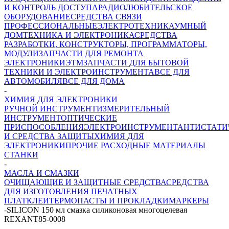
И КОНТРОЛЬ ДОСТУПА
РАДИОЛЮБИТЕЛЬСКОЕ
ОБОРУДОВАНИЕ
СРЕДСТВА СВЯЗИ
ПРОФЕССИОНАЛЬНЫЕ
ЭЛЕКТРОТЕХНИКА
УМНЫЙ
ДОМ
ТЕХНИКА И ЭЛЕКТРОНИКА
СРЕДСТВА
РАЗРАБОТКИ, КОНСТРУКТОРЫ, ПРОГРАММАТОРЫ,
МОДУЛИ
ЗАПЧАСТИ ДЛЯ РЕМОНТА
ЭЛЕКТРОНИКИ
ЭТМ
ЗАПЧАСТИ ДЛЯ БЫТОВОЙ
ТЕХНИКИ И ЭЛЕКТРОИНСТРУМЕНТА
ВСЕ ДЛЯ
АВТОМОБИЛЯ
ВСЕ ДЛЯ ДОМА
-
ХИМИЯ ДЛЯ ЭЛЕКТРОНИКИ
РУЧНОЙ ИНСТРУМЕНТ
ИЗМЕРИТЕЛЬНЫЙ
ИНСТРУМЕНТ
ОПТИЧЕСКИЕ
ПРИСПОСОБЛЕНИЯ
ЭЛЕКТРОИНСТРУМЕНТ
АНТИСТАТИ
И СРЕДСТВА ЗАЩИТЫ
ХИМИЯ ДЛЯ
ЭЛЕКТРОНИКИ
ПРОЧИЕ РАСХОДНЫЕ МАТЕРИАЛЫ
СТАНКИ
-
МАСЛА И СМАЗКИ
ОЧИЩАЮЩИЕ И ЗАЩИТНЫЕ СРЕДСТВА
СРЕДСТВА
ДЛЯ ИЗГОТОВЛЕНИЯ ПЕЧАТНЫХ
ПЛАТ
КЛЕИ
ТЕРМОПАСТЫ И ПРОКЛАДКИ
МАРКЕРЫ
-
SILICON 150 мл смазка силиконовая многоцелевая
REXANT85-0008