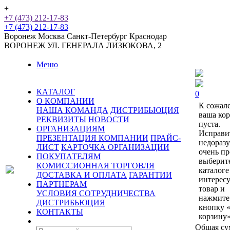
+
+7 (473) 212-17-83
+7 (473) 212-17-83
Воронеж
Москва
Санкт-Петербург
Краснодар
ВОРОНЕЖ
УЛ. ГЕНЕРАЛА ЛИЗЮКОВА, 2
Меню
КАТАЛОГ
0
О КОМПАНИИ
К сожал
НАША КОМАНДА
ДИСТРИБЬЮЦИЯ
ваша ко
РЕКВИЗИТЫ
НОВОСТИ
пуста.
ОРГАНИЗАЦИЯМ
Исправи
ПРЕЗЕНТАЦИЯ КОМПАНИИ
ПРАЙС-
недораз
ЛИСТ
КАРТОЧКА ОРГАНИЗАЦИИ
очень пр
ПОКУПАТЕЛЯМ
выберит
КОМИССИОННАЯ ТОРГОВЛЯ
каталоге
ДОСТАВКА И ОПЛАТА
ГАРАНТИИ
интерес
ПАРТНЕРАМ
товар и
УСЛОВИЯ СОТРУДНИЧЕСТВА
нажмите
ДИСТРИБЬЮЦИЯ
кнопку 
КОНТАКТЫ
корзину»
Общая су