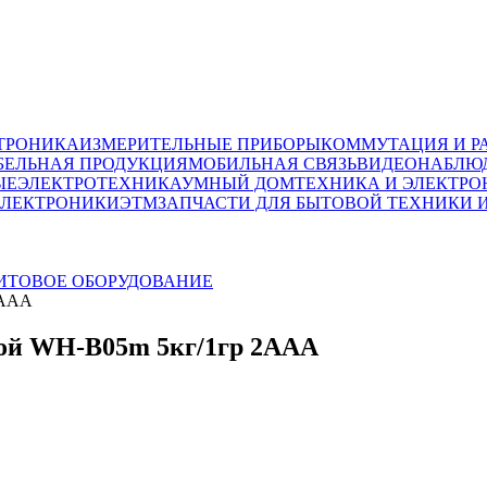
ТРОНИКА
ИЗМЕРИТЕЛЬНЫЕ ПРИБОРЫ
КОММУТАЦИЯ И Р
БЕЛЬНАЯ ПРОДУКЦИЯ
МОБИЛЬНАЯ СВЯЗЬ
ВИДЕОНАБЛЮД
ЫЕ
ЭЛЕКТРОТЕХНИКА
УМНЫЙ ДОМ
ТЕХНИКА И ЭЛЕКТРО
ЭЛЕКТРОНИКИ
ЭТМ
ЗАПЧАСТИ ДЛЯ БЫТОВОЙ ТЕХНИКИ 
ИТОВОЕ ОБОРУДОВАНИЕ
2ААА
кой WH-B05m 5кг/1гр 2ААА