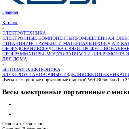
Главная
-
Каталог
-
ЭЛЕКТРОТЕХНИКА
ЭЛЕКТРОННЫЕ КОМПОНЕНТЫ
ПРОМЫШЛЕННАЯ ЭЛЕК
ПИТАНИЯ
ИНСТРУМЕНТ И МАТЕРИАЛЫ
ПРОВОДА И КА
ОБОРУДОВАНИЕ
СРЕДСТВА СВЯЗИ ПРОФЕССИОНАЛЬН
ПРОГРАММАТОРЫ, МОДУЛИ
ЗАПЧАСТИ ДЛЯ РЕМОНТА 
ДЛЯ ДОМА
-
БЫТОВАЯ ЭЛЕКТРОНИКА
ЭЛЕКТРОУСТАНОВОЧНЫЕ ИЗДЕЛИЯ
СВЕТОТЕХНИКА
Щ
-
Весы электронные портативные с миской WH-B05m 5кг/1гр 
Весы электронные портативные с мис
Отложить
Отложено
Сравнить
В сравнении