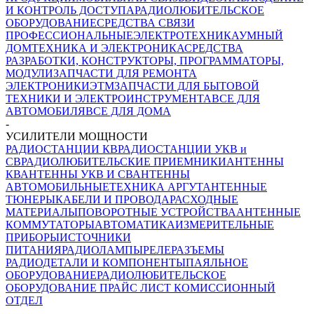
И КОНТРОЛЬ ДОСТУПА
РАДИОЛЮБИТЕЛЬСКОЕ
ОБОРУДОВАНИЕ
СРЕДСТВА СВЯЗИ
ПРОФЕССИОНАЛЬНЫЕ
ЭЛЕКТРОТЕХНИКА
УМНЫЙ
ДОМ
ТЕХНИКА И ЭЛЕКТРОНИКА
СРЕДСТВА
РАЗРАБОТКИ, КОНСТРУКТОРЫ, ПРОГРАММАТОРЫ,
МОДУЛИ
ЗАПЧАСТИ ДЛЯ РЕМОНТА
ЭЛЕКТРОНИКИ
ЭТМ
ЗАПЧАСТИ ДЛЯ БЫТОВОЙ
ТЕХНИКИ И ЭЛЕКТРОИНСТРУМЕНТА
ВСЕ ДЛЯ
АВТОМОБИЛЯ
ВСЕ ДЛЯ ДОМА
-
УСИЛИТЕЛИ МОЩНОСТИ
РАДИОСТАНЦИИ КВ
РАДИОСТАНЦИИ УКВ и
СВ
РАДИОЛЮБИТЕЛЬСКИЕ ПРИЕМНИКИ
АНТЕННЫ
КВ
АНТЕННЫ УКВ И СВ
АНТЕННЫ
АВТОМОБИЛЬНЫЕ
ТЕХНИКА АРГУТ
АНТЕННЫЕ
ТЮНЕРЫ
КАБЕЛИ И ПРОВОДА
РАСХОДНЫЕ
МАТЕРИАЛЫ
ПОВОРОТНЫЕ УСТРОЙСТВА
АНТЕННЫЕ
КОММУТАТОРЫ
АВТОМАТИКА
ИЗМЕРИТЕЛЬНЫЕ
ПРИБОРЫ
ИСТОЧНИКИ
ПИТАНИЯ
РАДИОЛАМПЫ
РЕЛЕ
РАЗЪЕМЫ
РАДИОДЕТАЛИ И КОМПОНЕНТЫ
ПАЯЛЬНОЕ
ОБОРУДОВАНИЕ
РАДИОЛЮБИТЕЛЬСКОЕ
ОБОРУДОВАНИЕ ПРАЙС ЛИСТ
КОМИССИОННЫЙ
ОТДЕЛ