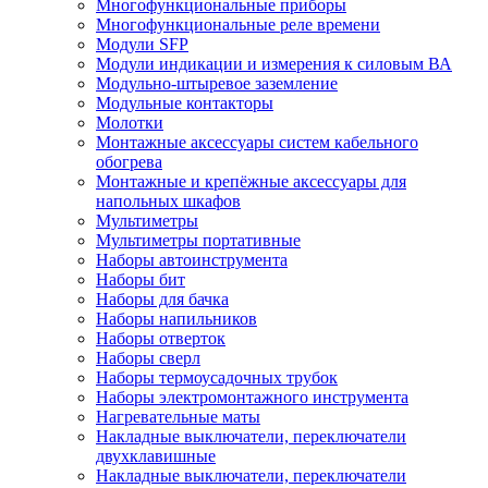
Многофункциональные приборы
Многофункциональные реле времени
Модули SFP
Модули индикации и измерения к силовым ВА
Модульно-штыревое заземление
Модульные контакторы
Молотки
Монтажные аксессуары систем кабельного
обогрева
Монтажные и крепёжные аксессуары для
напольных шкафов
Мультиметры
Мультиметры портативные
Наборы автоинструмента
Наборы бит
Наборы для бачка
Наборы напильников
Наборы отверток
Наборы сверл
Наборы термоусадочных трубок
Наборы электромонтажного инструмента
Нагревательные маты
Накладные выключатели, переключатели
двухклавишные
Накладные выключатели, переключатели