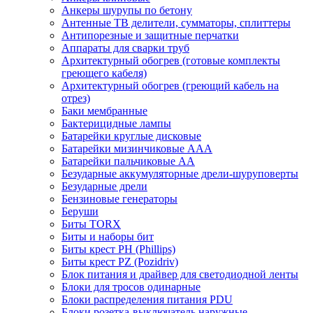
Анкеры шурупы по бетону
Антенные ТВ делители, сумматоры, сплиттеры
Антипорезные и защитные перчатки
Аппараты для сварки труб
Архитектурный обогрев (готовые комплекты
греющего кабеля)
Архитектурный обогрев (греющий кабель на
отрез)
Баки мембранные
Бактерицидные лампы
Батарейки круглые дисковые
Батарейки мизинчиковые ААА
Батарейки пальчиковые АА
Безударные аккумуляторные дрели-шуруповерты
Безударные дрели
Бензиновые генераторы
Беруши
Биты TORX
Биты и наборы бит
Биты крест PH (Phillips)
Биты крест PZ (Pozidriv)
Блок питания и драйвер для светодиодной ленты
Блоки для тросов одинарные
Блоки распределения питания PDU
Блоки розетка-выключатель наружные