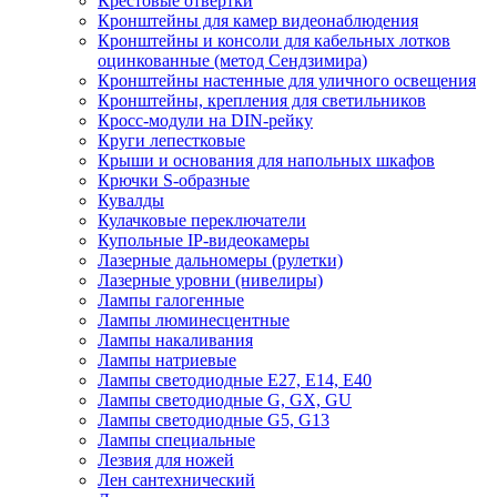
Крестовые отвертки
Кронштейны для камер видеонаблюдения
Кронштейны и консоли для кабельных лотков
оцинкованные (метод Сендзимира)
Кронштейны настенные для уличного освещения
Кронштейны, крепления для светильников
Кросс-модули на DIN-рейку
Круги лепестковые
Крыши и основания для напольных шкафов
Крючки S-образные
Кувалды
Кулачковые переключатели
Купольные IP-видеокамеры
Лазерные дальномеры (рулетки)
Лазерные уровни (нивелиры)
Лампы галогенные
Лампы люминесцентные
Лампы накаливания
Лампы натриевые
Лампы светодиодные E27, E14, E40
Лампы светодиодные G, GX, GU
Лампы светодиодные G5, G13
Лампы специальные
Лезвия для ножей
Лен сантехнический