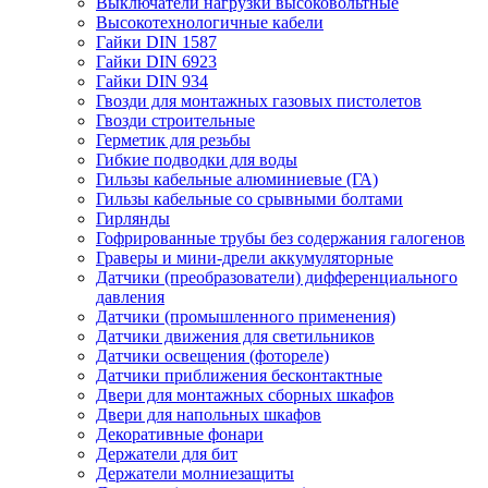
Выключатели нагрузки высоковольтные
Высокотехнологичные кабели
Гайки DIN 1587
Гайки DIN 6923
Гайки DIN 934
Гвозди для монтажных газовых пистолетов
Гвозди строительные
Герметик для резьбы
Гибкие подводки для воды
Гильзы кабельные алюминиевые (ГА)
Гильзы кабельные со срывными болтами
Гирлянды
Гофрированные трубы без содержания галогенов
Граверы и мини-дрели аккумуляторные
Датчики (преобразователи) дифференциального
давления
Датчики (промышленного применения)
Датчики движения для светильников
Датчики освещения (фотореле)
Датчики приближения бесконтактные
Двери для монтажных сборных шкафов
Двери для напольных шкафов
Декоративные фонари
Держатели для бит
Держатели молниезащиты