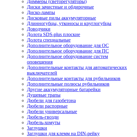
Диммеры (светорегуляторы)
Диски зачистные и обдирочные
Диско-лампы
Дисковые пилы аккумуляторные
Длинногубцы, утконосы и круглогубцы
Доводчики
Долота SDS-plus плоские
Долота специальные
Дополнительное оборудование для ОС
Дополнительное оборудование для ПС
Дополнительное оборудование систем
оповещения
Дополнительные контакты для автоматических
выключателей
Дополнительные контакты для рубильников
Дополнительные полюсы рубильников
Другие аккумуляторные батарейки
Душевые трапы
Дюбели для газобетона
Дюбели распорные
Дюбели универсальные
Дюбель-гвозди
Дюбель-хомуты
Заглушки
Заглушки для клемм на DIN-рейку