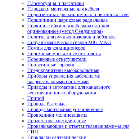
Плоскогубцы и пассатижи
Площадки монтажные для кабеля
Подрозетники для кирпичных и бетонных стен
Подшипники шариковые радиальные
Полки и стойки для кабельных лотков
оцинкованные (метод Сендзимира)
Полотна для ручных ножовок и лобзиков
Полуавтоматическая сварка MIG-MAG
Помпы для кондиционеров
Пороховые монтажные пистолеты
Порошковые огнетушители
Портативные горелки
Предохранители высоковольтные
Приборы управления кабельными
нагревательными системами
Приводы и автоматика для канального
вентиляционного оборудования
Припой
Провода бытовые
Провода монтажные установочные
Проводники молниезащиты
Прожекторы светодиодные
Прокалывающие и ответвительные зажимы для
СИП
Прокладки сантехнические