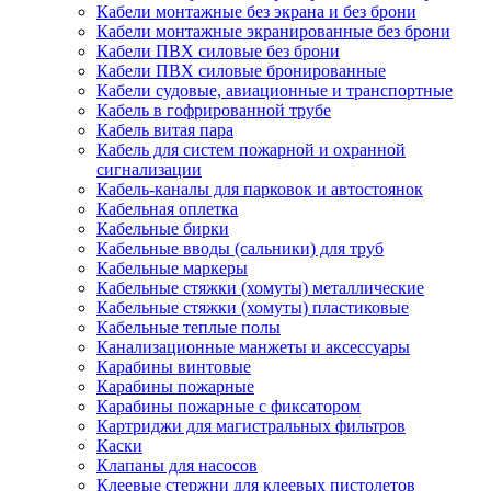
Кабели монтажные без экрана и без брони
Кабели монтажные экранированные без брони
Кабели ПВХ силовые без брони
Кабели ПВХ силовые бронированные
Кабели судовые, авиационные и транспортные
Кабель в гофрированной трубе
Кабель витая пара
Кабель для систем пожарной и охранной
сигнализации
Кабель-каналы для парковок и автостоянок
Кабельная оплетка
Кабельные бирки
Кабельные вводы (сальники) для труб
Кабельные маркеры
Кабельные стяжки (хомуты) металлические
Кабельные стяжки (хомуты) пластиковые
Кабельные теплые полы
Канализационные манжеты и аксессуары
Карабины винтовые
Карабины пожарные
Карабины пожарные с фиксатором
Картриджи для магистральных фильтров
Каски
Клапаны для насосов
Клеевые стержни для клеевых пистолетов