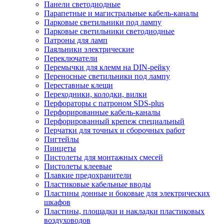
Панели светодиодные
Парапетные и магистральные кабель-каналы
Парковые светильники под лампу
Парковые светильники светодиодные
Патроны для ламп
Паяльники электрические
Переключатели
Перемычки для клемм на DIN-рейку
Переносные светильники под лампу
Переставные клещи
Переходники, колодки, вилки
Перфораторы с патроном SDS-plus
Перфорированные кабель-каналы
Перфорированный крепеж специальный
Перчатки для точных и сборочных работ
Пигтейлы
Пинцеты
Пистолеты для монтажных смесей
Пистолеты клеевые
Плавкие предохранители
Пластиковые кабельные вводы
Пластины донные и боковые для электрических
шкафов
Пластины, площадки и накладки пластиковых
воздуховодов