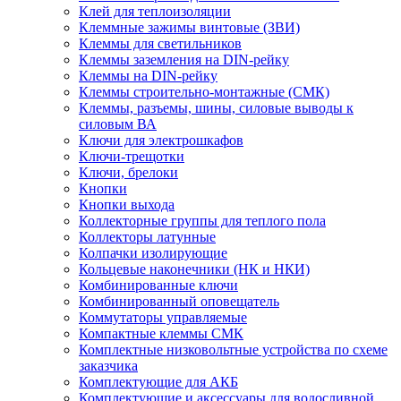
Клей для теплоизоляции
Клеммные зажимы винтовые (ЗВИ)
Клеммы для светильников
Клеммы заземления на DIN-рейку
Клеммы на DIN-рейку
Клеммы строительно-монтажные (СМК)
Клеммы, разъемы, шины, силовые выводы к
силовым ВА
Ключи для электрошкафов
Ключи-трещотки
Ключи, брелоки
Кнопки
Кнопки выхода
Коллекторные группы для теплого пола
Коллекторы латунные
Колпачки изолирующие
Кольцевые наконечники (НК и НКИ)
Комбинированные ключи
Комбинированный оповещатель
Коммутаторы управляемые
Компактные клеммы СМК
Комплектные низковольтные устройства по схеме
заказчика
Комплектующие для АКБ
Комплектующие и аксессуары для водосливной