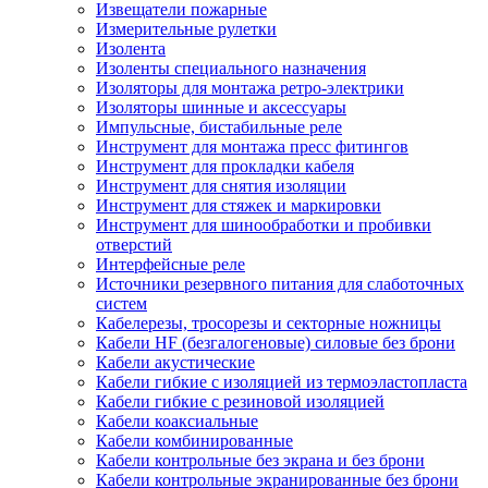
Извещатели пожарные
Измерительные рулетки
Изолента
Изоленты специального назначения
Изоляторы для монтажа ретро-электрики
Изоляторы шинные и аксессуары
Импульсные, бистабильные реле
Инструмент для монтажа пресс фитингов
Инструмент для прокладки кабеля
Инструмент для снятия изоляции
Инструмент для стяжек и маркировки
Инструмент для шинообработки и пробивки
отверстий
Интерфейсные реле
Источники резервного питания для слаботочных
систем
Кабелерезы, тросорезы и секторные ножницы
Кабели HF (безгалогеновые) силовые без брони
Кабели акустические
Кабели гибкие с изоляцией из термоэластопласта
Кабели гибкие с резиновой изоляцией
Кабели коаксиальные
Кабели комбинированные
Кабели контрольные без экрана и без брони
Кабели контрольные экранированные без брони