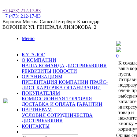
+
+7 (473) 212-17-83
+7 (473) 212-17-83
Воронеж
Москва
Санкт-Петербург
Краснодар
ВОРОНЕЖ
УЛ. ГЕНЕРАЛА ЛИЗЮКОВА, 2
Меню
КАТАЛОГ
0
О КОМПАНИИ
К сожал
НАША КОМАНДА
ДИСТРИБЬЮЦИЯ
ваша ко
РЕКВИЗИТЫ
НОВОСТИ
пуста.
ОРГАНИЗАЦИЯМ
Исправи
ПРЕЗЕНТАЦИЯ КОМПАНИИ
ПРАЙС-
недораз
ЛИСТ
КАРТОЧКА ОРГАНИЗАЦИИ
очень пр
ПОКУПАТЕЛЯМ
выберит
КОМИССИОННАЯ ТОРГОВЛЯ
каталоге
ДОСТАВКА И ОПЛАТА
ГАРАНТИИ
интерес
ПАРТНЕРАМ
товар и
УСЛОВИЯ СОТРУДНИЧЕСТВА
нажмите
ДИСТРИБЬЮЦИЯ
кнопку 
КОНТАКТЫ
корзину»
Общая су