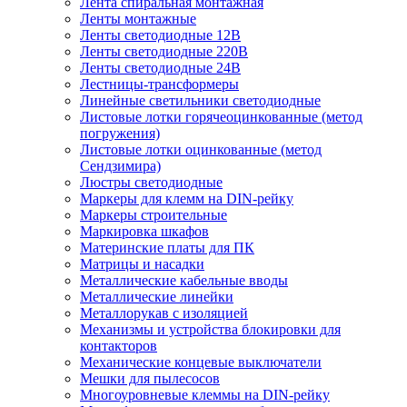
Лента спиральная монтажная
Ленты монтажные
Ленты светодиодные 12В
Ленты светодиодные 220В
Ленты светодиодные 24В
Лестницы-трансформеры
Линейные светильники светодиодные
Листовые лотки горячеоцинкованные (метод
погружения)
Листовые лотки оцинкованные (метод
Сендзимира)
Люстры светодиодные
Маркеры для клемм на DIN-рейку
Маркеры строительные
Маркировка шкафов
Материнские платы для ПК
Матрицы и насадки
Металлические кабельные вводы
Металлические линейки
Металлорукав с изоляцией
Механизмы и устройства блокировки для
контакторов
Механические концевые выключатели
Мешки для пылесосов
Многоуровневые клеммы на DIN-рейку