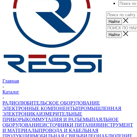
Главная
-
Каталог
-
РАДИОЛЮБИТЕЛЬСКОЕ ОБОРУДОВАНИЕ
ЭЛЕКТРОННЫЕ КОМПОНЕНТЫ
ПРОМЫШЛЕННАЯ
ЭЛЕКТРОНИКА
ИЗМЕРИТЕЛЬНЫЕ
ПРИБОРЫ
КОММУТАЦИЯ И РАЗЪЕМЫ
ПАЯЛЬНОЕ
ОБОРУДОВАНИЕ
ИСТОЧНИКИ ПИТАНИЯ
ИНСТРУМЕНТ
И МАТЕРИАЛЫ
ПРОВОДА И КАБЕЛЬНАЯ
ПРОДУКЦИЯ
МОБИЛЬНАЯ СВЯЗЬ
ВИДЕОНАБЛЮДЕНИЕ