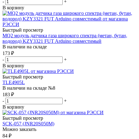
-
+
В корзину
Быстрый просмотр
MQ2 модуль датчика газа широкого спектра (метан, бутан,
водород) KZY3321 FUT Arduino совместимый
В наличии на складе
173
₽
-
+
В корзину
Быстрый просмотр
TLE4905L
В наличии на складе №8
183
₽
-
+
В корзину
Быстрый просмотр
SCK-057 (JNR20S050M)
Можно заказать
84
₽