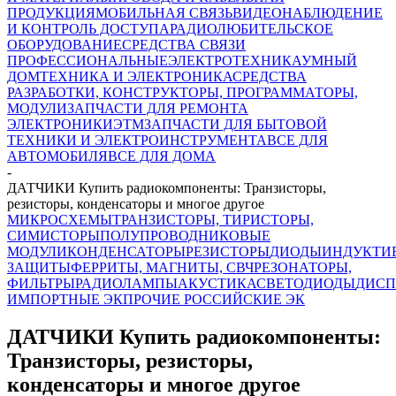
ПРОДУКЦИЯ
МОБИЛЬНАЯ СВЯЗЬ
ВИДЕОНАБЛЮДЕНИЕ
И КОНТРОЛЬ ДОСТУПА
РАДИОЛЮБИТЕЛЬСКОЕ
ОБОРУДОВАНИЕ
СРЕДСТВА СВЯЗИ
ПРОФЕССИОНАЛЬНЫЕ
ЭЛЕКТРОТЕХНИКА
УМНЫЙ
ДОМ
ТЕХНИКА И ЭЛЕКТРОНИКА
СРЕДСТВА
РАЗРАБОТКИ, КОНСТРУКТОРЫ, ПРОГРАММАТОРЫ,
МОДУЛИ
ЗАПЧАСТИ ДЛЯ РЕМОНТА
ЭЛЕКТРОНИКИ
ЭТМ
ЗАПЧАСТИ ДЛЯ БЫТОВОЙ
ТЕХНИКИ И ЭЛЕКТРОИНСТРУМЕНТА
ВСЕ ДЛЯ
АВТОМОБИЛЯ
ВСЕ ДЛЯ ДОМА
-
ДАТЧИКИ Купить радиокомпоненты: Транзисторы,
резисторы, конденсаторы и многое другое
МИКРОСХЕМЫ
ТРАНЗИСТОРЫ, ТИРИСТОРЫ,
СИМИСТОРЫ
ПОЛУПРОВОДНИКОВЫЕ
МОДУЛИ
КОНДЕНСАТОРЫ
РЕЗИСТОРЫ
ДИОДЫ
ИНДУКТИ
ЗАЩИТЫ
ФЕРРИТЫ, МАГНИТЫ, СВЧ
РЕЗОНАТОРЫ,
ФИЛЬТРЫ
РАДИОЛАМПЫ
АКУСТИКА
СВЕТОДИОДЫ
ДИСП
ИМПОРТНЫЕ ЭК
ПРОЧИЕ РОССИЙСКИЕ ЭК
ДАТЧИКИ Купить радиокомпоненты:
Транзисторы, резисторы,
конденсаторы и многое другое