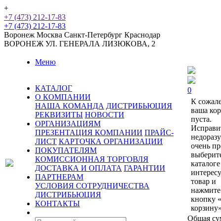
+
+7 (473) 212-17-83
+7 (473) 212-17-83
Воронеж
Москва
Санкт-Петербург
Краснодар
ВОРОНЕЖ
УЛ. ГЕНЕРАЛА ЛИЗЮКОВА, 2
Меню
КАТАЛОГ
0
О КОМПАНИИ
К сожал
НАША КОМАНДА
ДИСТРИБЬЮЦИЯ
ваша ко
РЕКВИЗИТЫ
НОВОСТИ
пуста.
ОРГАНИЗАЦИЯМ
Исправи
ПРЕЗЕНТАЦИЯ КОМПАНИИ
ПРАЙС-
недораз
ЛИСТ
КАРТОЧКА ОРГАНИЗАЦИИ
очень пр
ПОКУПАТЕЛЯМ
выберит
КОМИССИОННАЯ ТОРГОВЛЯ
каталоге
ДОСТАВКА И ОПЛАТА
ГАРАНТИИ
интерес
ПАРТНЕРАМ
товар и
УСЛОВИЯ СОТРУДНИЧЕСТВА
нажмите
ДИСТРИБЬЮЦИЯ
кнопку 
КОНТАКТЫ
корзину»
Общая су