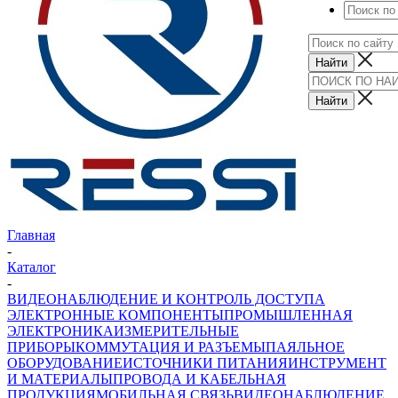
Главная
-
Каталог
-
ВИДЕОНАБЛЮДЕНИЕ И КОНТРОЛЬ ДОСТУПА
ЭЛЕКТРОННЫЕ КОМПОНЕНТЫ
ПРОМЫШЛЕННАЯ
ЭЛЕКТРОНИКА
ИЗМЕРИТЕЛЬНЫЕ
ПРИБОРЫ
КОММУТАЦИЯ И РАЗЪЕМЫ
ПАЯЛЬНОЕ
ОБОРУДОВАНИЕ
ИСТОЧНИКИ ПИТАНИЯ
ИНСТРУМЕНТ
И МАТЕРИАЛЫ
ПРОВОДА И КАБЕЛЬНАЯ
ПРОДУКЦИЯ
МОБИЛЬНАЯ СВЯЗЬ
ВИДЕОНАБЛЮДЕНИЕ