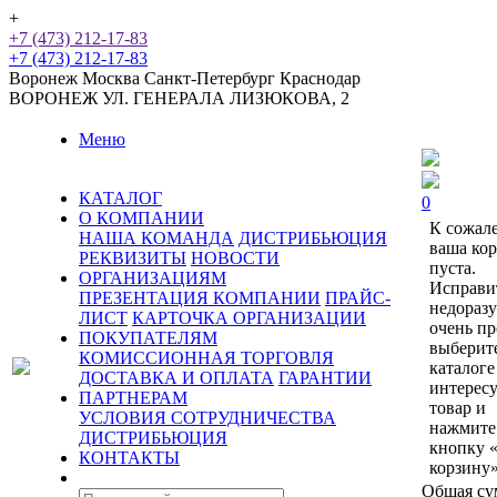
+
+7 (473) 212-17-83
+7 (473) 212-17-83
Воронеж
Москва
Санкт-Петербург
Краснодар
ВОРОНЕЖ
УЛ. ГЕНЕРАЛА ЛИЗЮКОВА, 2
Меню
КАТАЛОГ
0
О КОМПАНИИ
К сожал
НАША КОМАНДА
ДИСТРИБЬЮЦИЯ
ваша ко
РЕКВИЗИТЫ
НОВОСТИ
пуста.
ОРГАНИЗАЦИЯМ
Исправи
ПРЕЗЕНТАЦИЯ КОМПАНИИ
ПРАЙС-
недораз
ЛИСТ
КАРТОЧКА ОРГАНИЗАЦИИ
очень пр
ПОКУПАТЕЛЯМ
выберит
КОМИССИОННАЯ ТОРГОВЛЯ
каталоге
ДОСТАВКА И ОПЛАТА
ГАРАНТИИ
интерес
ПАРТНЕРАМ
товар и
УСЛОВИЯ СОТРУДНИЧЕСТВА
нажмите
ДИСТРИБЬЮЦИЯ
кнопку 
КОНТАКТЫ
корзину»
Общая су