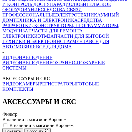
И КОНТРОЛЬ ДОСТУПА
РАДИОЛЮБИТЕЛЬСКОЕ
ОБОРУДОВАНИЕ
СРЕДСТВА СВЯЗИ
ПРОФЕССИОНАЛЬНЫЕ
ЭЛЕКТРОТЕХНИКА
УМНЫЙ
ДОМ
ТЕХНИКА И ЭЛЕКТРОНИКА
СРЕДСТВА
РАЗРАБОТКИ, КОНСТРУКТОРЫ, ПРОГРАММАТОРЫ,
МОДУЛИ
ЗАПЧАСТИ ДЛЯ РЕМОНТА
ЭЛЕКТРОНИКИ
ЭТМ
ЗАПЧАСТИ ДЛЯ БЫТОВОЙ
ТЕХНИКИ И ЭЛЕКТРОИНСТРУМЕНТА
ВСЕ ДЛЯ
АВТОМОБИЛЯ
ВСЕ ДЛЯ ДОМА
-
ВИДЕОНАБЛЮДЕНИЕ
ВИДЕОНАБЛЮДЕНИЕ
ОХРАННО-ПОЖАРНЫЕ
СИСТЕМЫ
-
АКСЕССУАРЫ И СКС
ВИДЕОКАМЕРЫ
РЕГИСТРАТОРЫ
ГОТОВЫЕ
КОМПЛЕКТЫ
АКСЕССУАРЫ И СКС
Фильтр:
В наличии в магазине Воронеж
В наличии в магазине Воронеж
Показать
Сбросить