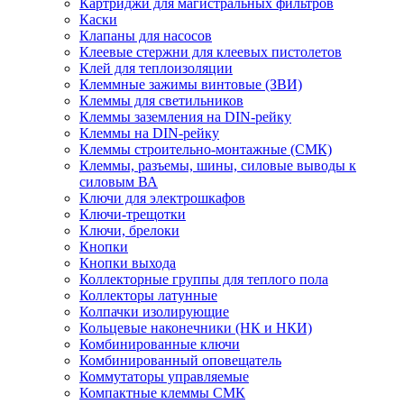
Картриджи для магистральных фильтров
Каски
Клапаны для насосов
Клеевые стержни для клеевых пистолетов
Клей для теплоизоляции
Клеммные зажимы винтовые (ЗВИ)
Клеммы для светильников
Клеммы заземления на DIN-рейку
Клеммы на DIN-рейку
Клеммы строительно-монтажные (СМК)
Клеммы, разъемы, шины, силовые выводы к
силовым ВА
Ключи для электрошкафов
Ключи-трещотки
Ключи, брелоки
Кнопки
Кнопки выхода
Коллекторные группы для теплого пола
Коллекторы латунные
Колпачки изолирующие
Кольцевые наконечники (НК и НКИ)
Комбинированные ключи
Комбинированный оповещатель
Коммутаторы управляемые
Компактные клеммы СМК