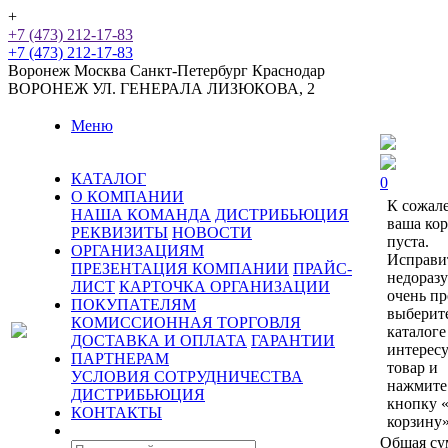
+
+7 (473) 212-17-83
+7 (473) 212-17-83
Воронеж
Москва
Санкт-Петербург
Краснодар
ВОРОНЕЖ
УЛ. ГЕНЕРАЛА ЛИЗЮКОВА, 2
Меню
КАТАЛОГ
0
О КОМПАНИИ
К сожал
НАША КОМАНДА
ДИСТРИБЬЮЦИЯ
ваша ко
РЕКВИЗИТЫ
НОВОСТИ
пуста.
ОРГАНИЗАЦИЯМ
Исправи
ПРЕЗЕНТАЦИЯ КОМПАНИИ
ПРАЙС-
недораз
ЛИСТ
КАРТОЧКА ОРГАНИЗАЦИИ
очень пр
ПОКУПАТЕЛЯМ
выберит
КОМИССИОННАЯ ТОРГОВЛЯ
каталоге
ДОСТАВКА И ОПЛАТА
ГАРАНТИИ
интерес
ПАРТНЕРАМ
товар и
УСЛОВИЯ СОТРУДНИЧЕСТВА
нажмите
ДИСТРИБЬЮЦИЯ
кнопку 
КОНТАКТЫ
корзину»
Общая су