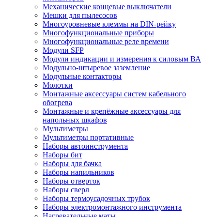
Механические концевые выключатели
Мешки для пылесосов
Многоуровневые клеммы на DIN-рейку
Многофункциональные приборы
Многофункциональные реле времени
Модули SFP
Модули индикации и измерения к силовым ВА
Модульно-штыревое заземление
Модульные контакторы
Молотки
Монтажные аксессуары систем кабельного
обогрева
Монтажные и крепёжные аксессуары для
напольных шкафов
Мультиметры
Мультиметры портативные
Наборы автоинструмента
Наборы бит
Наборы для бачка
Наборы напильников
Наборы отверток
Наборы сверл
Наборы термоусадочных трубок
Наборы электромонтажного инструмента
Нагревательные маты