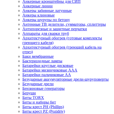
Анкерные кронштейны для СИП
Анкерные линии
Анкеры забивные латунные
Анкеры клиновые
Анкеры шурупы по бетону
Антенные ТВ делители, сумматоры, сплиттеры
Антипорезные и защитные перчатки
Аппараты для сварки труб
Архитектурный обогрев (готовые комплекты
греющего кабеля)
Архитектурный обогрев (греющий кабель на
отрез)
Баки мембранные
Бактерицидные лампы
Батарейки круглые дисковые
Батарейки мизинчиковые ААА
Батарейки пальчиковые АА
Безударные аккумуляторные дрели-шуруповерты
Безударные дрели
Бензиновые генераторы
Беруши
Биты TORX
Биты и наборы бит
Биты крест PH (Phillips)
Биты крест PZ (Pozidriv)