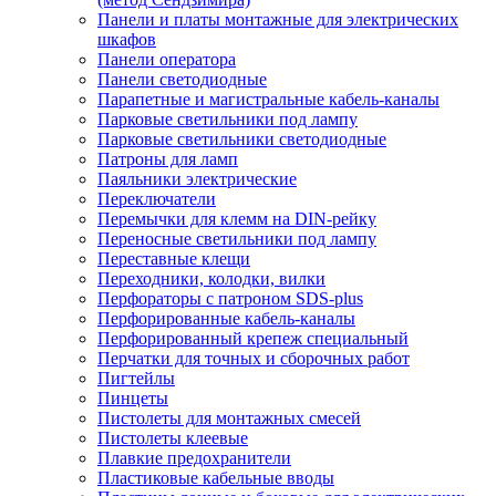
Панели и платы монтажные для электрических
шкафов
Панели оператора
Панели светодиодные
Парапетные и магистральные кабель-каналы
Парковые светильники под лампу
Парковые светильники светодиодные
Патроны для ламп
Паяльники электрические
Переключатели
Перемычки для клемм на DIN-рейку
Переносные светильники под лампу
Переставные клещи
Переходники, колодки, вилки
Перфораторы с патроном SDS-plus
Перфорированные кабель-каналы
Перфорированный крепеж специальный
Перчатки для точных и сборочных работ
Пигтейлы
Пинцеты
Пистолеты для монтажных смесей
Пистолеты клеевые
Плавкие предохранители
Пластиковые кабельные вводы