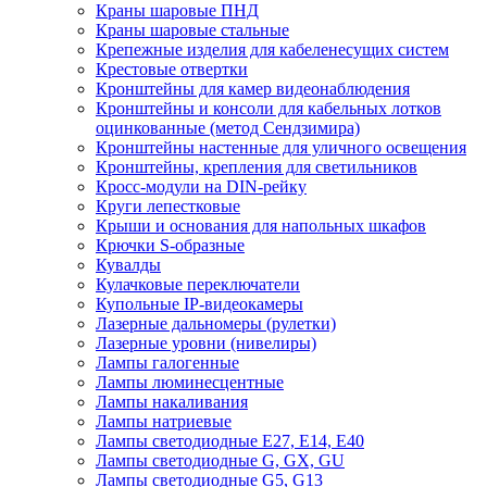
Краны шаровые ПНД
Краны шаровые стальные
Крепежные изделия для кабеленесущих систем
Крестовые отвертки
Кронштейны для камер видеонаблюдения
Кронштейны и консоли для кабельных лотков
оцинкованные (метод Сендзимира)
Кронштейны настенные для уличного освещения
Кронштейны, крепления для светильников
Кросс-модули на DIN-рейку
Круги лепестковые
Крыши и основания для напольных шкафов
Крючки S-образные
Кувалды
Кулачковые переключатели
Купольные IP-видеокамеры
Лазерные дальномеры (рулетки)
Лазерные уровни (нивелиры)
Лампы галогенные
Лампы люминесцентные
Лампы накаливания
Лампы натриевые
Лампы светодиодные E27, E14, E40
Лампы светодиодные G, GX, GU
Лампы светодиодные G5, G13