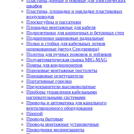
Пластины донные и боковые для электрических
шкафов
Пластины, площадки и накладки пластиковых
воздуховодов
Плоскогубцы и пассатижи
Площадки монтажные для кабеля
Подрозетники для кирпичных и бетонных стен
Подшипники шариковые радиальные
Полки и стойки для кабельных лотков
оцинкованные (метод Сендзимира)
Полотна для ручных ножовок и лобзиков
Полуавтоматическая сварка MIG-MAG
Помпы для кондиционеров
Пороховые монтажные пистолеты
Порошковые огнетушители
Портативные горелки
Предохранители высоковольтные
Приборы управления кабельными
нагревательными системами
Приводы и автоматика для канального
вентиляционного оборудования
Припой
Провода бытовые
Провода монтажные установочные
Проводники молниезащиты