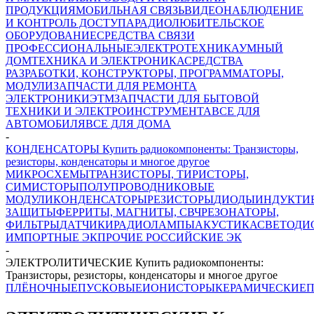
ПРОДУКЦИЯ
МОБИЛЬНАЯ СВЯЗЬ
ВИДЕОНАБЛЮДЕНИЕ
И КОНТРОЛЬ ДОСТУПА
РАДИОЛЮБИТЕЛЬСКОЕ
ОБОРУДОВАНИЕ
СРЕДСТВА СВЯЗИ
ПРОФЕССИОНАЛЬНЫЕ
ЭЛЕКТРОТЕХНИКА
УМНЫЙ
ДОМ
ТЕХНИКА И ЭЛЕКТРОНИКА
СРЕДСТВА
РАЗРАБОТКИ, КОНСТРУКТОРЫ, ПРОГРАММАТОРЫ,
МОДУЛИ
ЗАПЧАСТИ ДЛЯ РЕМОНТА
ЭЛЕКТРОНИКИ
ЭТМ
ЗАПЧАСТИ ДЛЯ БЫТОВОЙ
ТЕХНИКИ И ЭЛЕКТРОИНСТРУМЕНТА
ВСЕ ДЛЯ
АВТОМОБИЛЯ
ВСЕ ДЛЯ ДОМА
-
КОНДЕНСАТОРЫ Купить радиокомпоненты: Транзисторы,
резисторы, конденсаторы и многое другое
МИКРОСХЕМЫ
ТРАНЗИСТОРЫ, ТИРИСТОРЫ,
СИМИСТОРЫ
ПОЛУПРОВОДНИКОВЫЕ
МОДУЛИ
КОНДЕНСАТОРЫ
РЕЗИСТОРЫ
ДИОДЫ
ИНДУКТИ
ЗАЩИТЫ
ФЕРРИТЫ, МАГНИТЫ, СВЧ
РЕЗОНАТОРЫ,
ФИЛЬТРЫ
ДАТЧИКИ
РАДИОЛАМПЫ
АКУСТИКА
СВЕТОДИ
ИМПОРТНЫЕ ЭК
ПРОЧИЕ РОССИЙСКИЕ ЭК
-
ЭЛЕКТРОЛИТИЧЕСКИЕ Купить радиокомпоненты:
Транзисторы, резисторы, конденсаторы и многое другое
ПЛЁНОЧНЫЕ
ПУСКОВЫЕ
ИОНИСТОРЫ
КЕРАМИЧЕСКИЕ
П