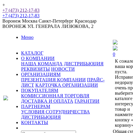
+
+7 (473) 212-17-83
+7 (473) 212-17-83
Воронеж
Москва
Санкт-Петербург
Краснодар
ВОРОНЕЖ
УЛ. ГЕНЕРАЛА ЛИЗЮКОВА, 2
Меню
КАТАЛОГ
0
О КОМПАНИИ
К сожал
НАША КОМАНДА
ДИСТРИБЬЮЦИЯ
ваша ко
РЕКВИЗИТЫ
НОВОСТИ
пуста.
ОРГАНИЗАЦИЯМ
Исправи
ПРЕЗЕНТАЦИЯ КОМПАНИИ
ПРАЙС-
недораз
ЛИСТ
КАРТОЧКА ОРГАНИЗАЦИИ
очень пр
ПОКУПАТЕЛЯМ
выберит
КОМИССИОННАЯ ТОРГОВЛЯ
каталоге
ДОСТАВКА И ОПЛАТА
ГАРАНТИИ
интерес
ПАРТНЕРАМ
товар и
УСЛОВИЯ СОТРУДНИЧЕСТВА
нажмите
ДИСТРИБЬЮЦИЯ
кнопку 
КОНТАКТЫ
корзину»
Общая су