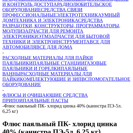
И КОНТРОЛЬ ДОСТУПА
РАДИОЛЮБИТЕЛЬСКОЕ
ОБОРУДОВАНИЕ
СРЕДСТВА СВЯЗИ
ПРОФЕССИОНАЛЬНЫЕ
ЭЛЕКТРОТЕХНИКА
УМНЫЙ
ДОМ
ТЕХНИКА И ЭЛЕКТРОНИКА
СРЕДСТВА
РАЗРАБОТКИ, КОНСТРУКТОРЫ, ПРОГРАММАТОРЫ,
МОДУЛИ
ЗАПЧАСТИ ДЛЯ РЕМОНТА
ЭЛЕКТРОНИКИ
ЭТМ
ЗАПЧАСТИ ДЛЯ БЫТОВОЙ
ТЕХНИКИ И ЭЛЕКТРОИНСТРУМЕНТА
ВСЕ ДЛЯ
АВТОМОБИЛЯ
ВСЕ ДЛЯ ДОМА
-
РАСХОДНЫЕ МАТЕРИАЛЫ ДЛЯ ПАЙКИ
ПАЯЛЬНИКИ
ПАЯЛЬНЫЕ СТАНЦИИ
ГАЗОВЫЕ
ПАЯЛЬНИКИ И ГОРЕЛКИ
ПАЯЛЬНЫЕ
ВАННЫ
РАСХОДНЫЕ МАТЕРИАЛЫ ДЛЯ
ПАЙКИ
КОМПЛЕКТУЮЩИЕ И ЗИП
ВСПОМОГАТЕЛЬНОЕ
ОБОРУДОВАНИЕ
-
ФЛЮСЫ И ОЧИЩАЮЩИЕ СРЕДСТВА
ПРИПОИ
ПАЯЛЬНЫЕ ПАСТЫ
-
Флюс паяльный ПК- хлорид цинка 40% (канистра ПЭ-5л.
6,25 кг)
Флюс паяльный ПК- хлорид цинка
40% (канистра ПЭ-5л. 6,25 кг)