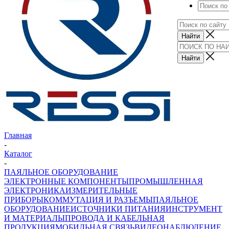
Главная
-
Каталог
-
ПАЯЛЬНОЕ ОБОРУДОВАНИЕ
ЭЛЕКТРОННЫЕ КОМПОНЕНТЫ
ПРОМЫШЛЕННАЯ
ЭЛЕКТРОНИКА
ИЗМЕРИТЕЛЬНЫЕ
ПРИБОРЫ
КОММУТАЦИЯ И РАЗЪЕМЫ
ПАЯЛЬНОЕ
ОБОРУДОВАНИЕ
ИСТОЧНИКИ ПИТАНИЯ
ИНСТРУМЕНТ
И МАТЕРИАЛЫ
ПРОВОДА И КАБЕЛЬНАЯ
ПРОДУКЦИЯ
МОБИЛЬНАЯ СВЯЗЬ
ВИДЕОНАБЛЮДЕНИЕ