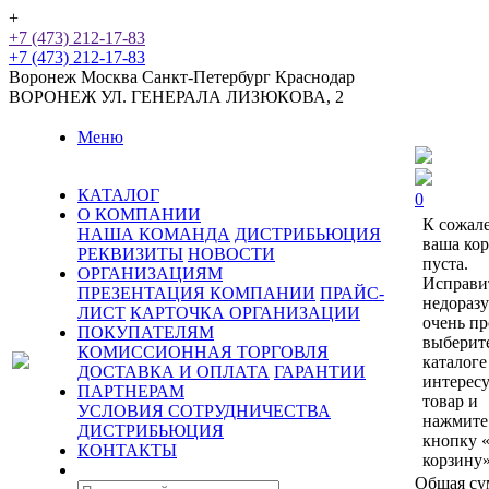
+
+7 (473) 212-17-83
+7 (473) 212-17-83
Воронеж
Москва
Санкт-Петербург
Краснодар
ВОРОНЕЖ
УЛ. ГЕНЕРАЛА ЛИЗЮКОВА, 2
Меню
КАТАЛОГ
0
О КОМПАНИИ
К сожал
НАША КОМАНДА
ДИСТРИБЬЮЦИЯ
ваша ко
РЕКВИЗИТЫ
НОВОСТИ
пуста.
ОРГАНИЗАЦИЯМ
Исправи
ПРЕЗЕНТАЦИЯ КОМПАНИИ
ПРАЙС-
недораз
ЛИСТ
КАРТОЧКА ОРГАНИЗАЦИИ
очень пр
ПОКУПАТЕЛЯМ
выберит
КОМИССИОННАЯ ТОРГОВЛЯ
каталоге
ДОСТАВКА И ОПЛАТА
ГАРАНТИИ
интерес
ПАРТНЕРАМ
товар и
УСЛОВИЯ СОТРУДНИЧЕСТВА
нажмите
ДИСТРИБЬЮЦИЯ
кнопку 
КОНТАКТЫ
корзину»
Общая су