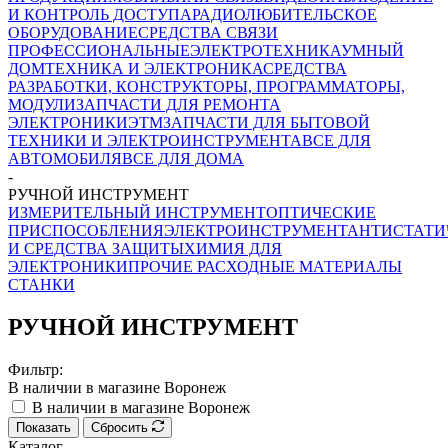
И КОНТРОЛЬ ДОСТУПА
РАДИОЛЮБИТЕЛЬСКОЕ
ОБОРУДОВАНИЕ
СРЕДСТВА СВЯЗИ
ПРОФЕССИОНАЛЬНЫЕ
ЭЛЕКТРОТЕХНИКА
УМНЫЙ
ДОМ
ТЕХНИКА И ЭЛЕКТРОНИКА
СРЕДСТВА
РАЗРАБОТКИ, КОНСТРУКТОРЫ, ПРОГРАММАТОРЫ,
МОДУЛИ
ЗАПЧАСТИ ДЛЯ РЕМОНТА
ЭЛЕКТРОНИКИ
ЭТМ
ЗАПЧАСТИ ДЛЯ БЫТОВОЙ
ТЕХНИКИ И ЭЛЕКТРОИНСТРУМЕНТА
ВСЕ ДЛЯ
АВТОМОБИЛЯ
ВСЕ ДЛЯ ДОМА
-
РУЧНОЙ ИНСТРУМЕНТ
ИЗМЕРИТЕЛЬНЫЙ ИНСТРУМЕНТ
ОПТИЧЕСКИЕ
ПРИСПОСОБЛЕНИЯ
ЭЛЕКТРОИНСТРУМЕНТ
АНТИСТАТИ
И СРЕДСТВА ЗАЩИТЫ
ХИМИЯ ДЛЯ
ЭЛЕКТРОНИКИ
ПРОЧИЕ РАСХОДНЫЕ МАТЕРИАЛЫ
СТАНКИ
РУЧНОЙ ИНСТРУМЕНТ
Фильтр:
В наличии в магазине Воронеж
В наличии в магазине Воронеж
Показать
Сбросить
Каталог