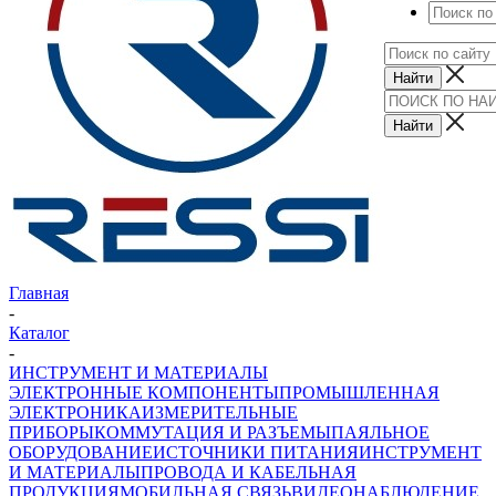
Главная
-
Каталог
-
ИНСТРУМЕНТ И МАТЕРИАЛЫ
ЭЛЕКТРОННЫЕ КОМПОНЕНТЫ
ПРОМЫШЛЕННАЯ
ЭЛЕКТРОНИКА
ИЗМЕРИТЕЛЬНЫЕ
ПРИБОРЫ
КОММУТАЦИЯ И РАЗЪЕМЫ
ПАЯЛЬНОЕ
ОБОРУДОВАНИЕ
ИСТОЧНИКИ ПИТАНИЯ
ИНСТРУМЕНТ
И МАТЕРИАЛЫ
ПРОВОДА И КАБЕЛЬНАЯ
ПРОДУКЦИЯ
МОБИЛЬНАЯ СВЯЗЬ
ВИДЕОНАБЛЮДЕНИЕ