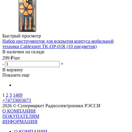
Быстрый просмотр
Набор инструментов для вскрытия корпуса мобильной
техники Cablexpert TK-OP-01R (10 предметов)
В наличии на складе
299
₽
/шт
-
+
В корзину
Показать еще
1
2
3
1469
+74733003673
2026 © Супермаркет Радиоэлектроники РЭССИ
О КОМПАНИИ
ПОКУПАТЕЛЯМ
ИНФОРМАЦИЯ
О КОМПАНИИ